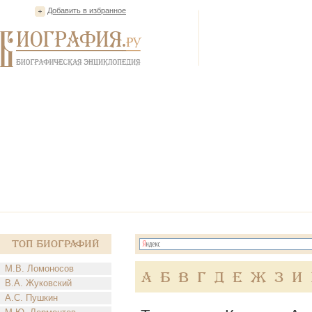
Добавить в избранное
Топ Биографий
М.В. Ломоносов
А
Б
В
Г
Д
Е
Ж
З
И
В.А. Жуковский
А.С. Пушкин