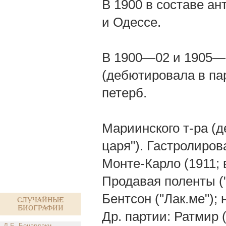
В 1900 в составе ан
и Одессе.
В 1900—02 и 1905—0
(дебютировала в па
петерб.
Мариинского т-ра (
царя"). Гастролиров
Монте-Карло (1911; 
Продавая поленты (
Бентсон ("Лак.ме");
Случайные
биографии
Др. партии: Ратмир 
Д.Е. Бенардаки