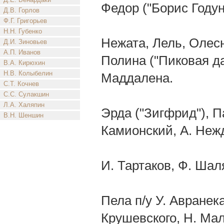
Федор ("Борис Годун
Д.В. Горлов
Ф.Г. Григорьев
Н.Н. Губенко
Нежата, Лель, Олесн
Д.И. Зиновьев
А.П. Иванов
Полина ("Пиковая да
В.А. Кирюхин
Н.В. Колыбелин
Маддалена.
С.Т. Кочнев
С.С. Сулакшин
Л.А. Халяпин
Эрда ("Зигфрид"), П
В.Н. Шеншин
Камионский, А. Неж
И. Тартаков, Ф. Шал
Пела п/у У. Авранек
Крушевского, Н. Мал