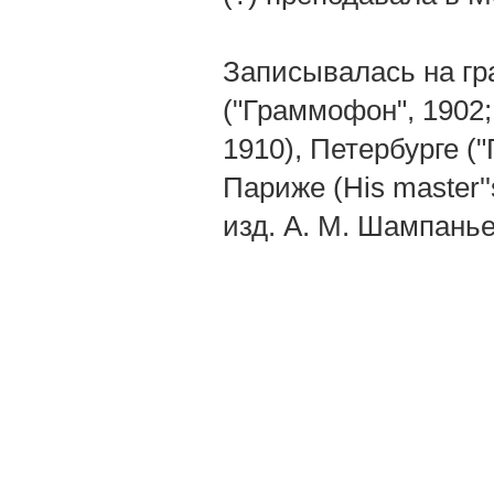
Записывалась на гр
("Граммофон", 1902;
1910), Петербурге ("
Париже (His master''s
изд. А. М. Шампаньер