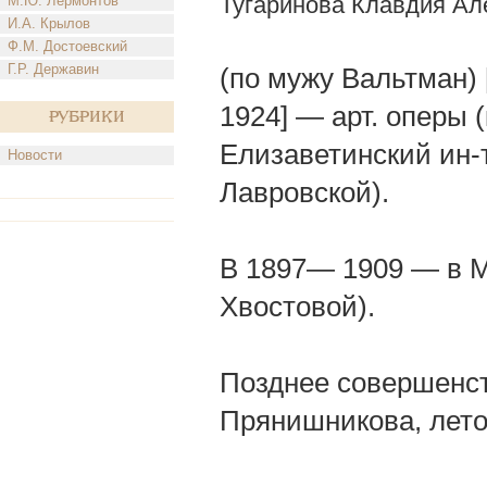
Тугаринова Клавдия Ал
М.Ю. Лермонтов
И.А. Крылов
Ф.М. Достоевский
Г.Р. Державин
(по мужу Вальтман) 
1924] — арт. оперы 
Рубрики
Елизаветинский ин-т,
Новости
Лавровской).
В 1897— 1909 — в Мо
Хвостовой).
Позднее совершенств
Прянишникова, лето