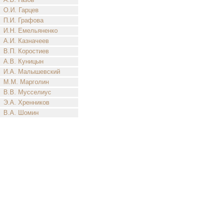
О.И. Гарцев
П.И. Графова
И.Н. Емельяненко
А.И. Казначеев
В.П. Коростиев
А.В. Куницын
И.А. Малышевский
М.М. Марголин
В.В. Мусселиус
Э.А. Хренников
В.А. Шомин