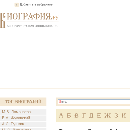
Добавить в избранное
Топ Биографий
М.В. Ломоносов
А
Б
В
Г
Д
Е
Ж
З
И
В.А. Жуковский
А.С. Пушкин