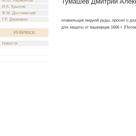
Тумашев Дмитрий Алек
М.Ю. Лермонтов
И.А. Крылов
Ф.М. Достоевский
Г.Р. Державин
плавильщик медной руды, просил о дозв
для защиты от башкирцев 1666 г. {Поло
Рубрики
Новости