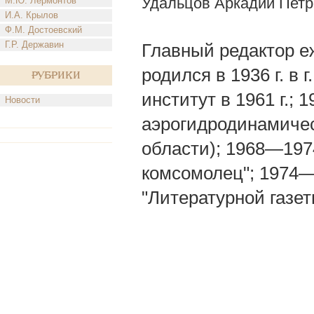
Удальцов Аркадий Петр
М.Ю. Лермонтов
И.А. Крылов
Ф.М. Достоевский
Г.Р. Державин
Главный редактор еж
родился в 1936 г. в 
Рубрики
институт в 1961 г.
Новости
аэрогидродинамичес
области); 1968—197
комсомолец"; 1974—
"Литературной газет