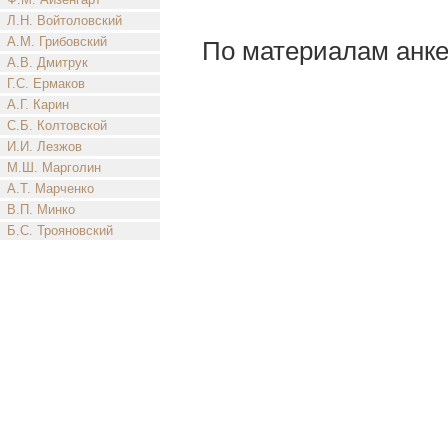
Л.Н. Войтоловский
А.М. Грибовский
По материалам анке
А.В. Дмитрук
Г.С. Ермаков
А.Г. Карин
С.Б. Колтовской
И.И. Лезжов
М.Ш. Марголин
А.Т. Марченко
В.П. Минко
Б.С. Трояновский