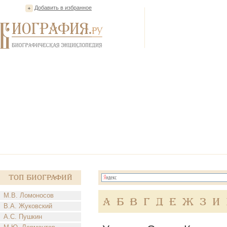
Добавить в избранное
Топ Биографий
М.В. Ломоносов
А
Б
В
Г
Д
Е
Ж
З
И
В.А. Жуковский
А.С. Пушкин