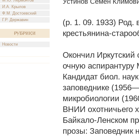
Устинов Семен Климов
М.Ю. Лермонтов
И.А. Крылов
Ф.М. Достоевский
Г.Р. Державин
(р. 1. 09. 1933) Род
крестьянина-староо
Рубрики
Новости
Окончил Иркутский 
очную аспирантуру 
Кандидат биол. нау
заповеднике (1956—
микробиологии (196
ВНИИ охотничьего х
Байкало-Ленском при
прозы: Заповедник 