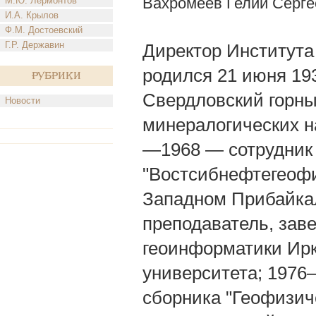
Вахромеев Гелий Серге
М.Ю. Лермонтов
И.А. Крылов
Ф.М. Достоевский
Г.Р. Державин
Директор Института 
родился 21 июня 193
Рубрики
Свердловский горный 
Новости
минералогических н
—1968 — сотрудник 
"Востсибнефтегеофи
Западном Прибайка
преподаватель, зав
геоинформатики Ирку
университета; 1976
сборника "Геофизич