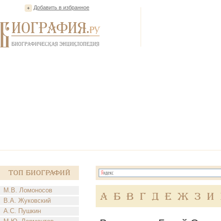
Добавить в избранное
Топ Биографий
М.В. Ломоносов
А
Б
В
Г
Д
Е
Ж
З
И
В.А. Жуковский
А.С. Пушкин