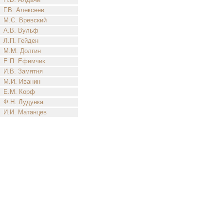
Г.В. Алексеев
М.С. Вревский
А.В. Вульф
Л.П. Гейден
М.М. Долгин
Е.П. Ефимчик
И.В. Замятня
М.И. Иванин
Е.М. Корф
Ф.Н. Лудунка
И.И. Матанцев