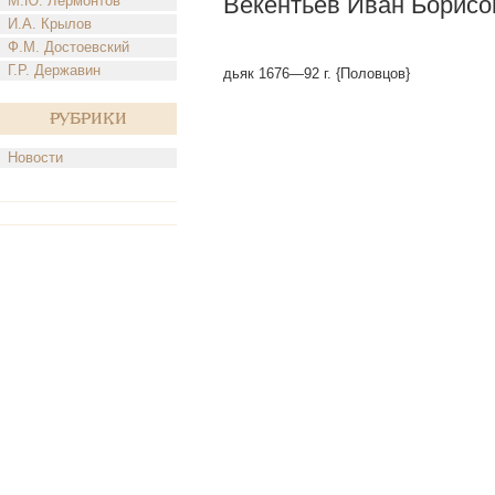
Векентьев Иван Борисо
М.Ю. Лермонтов
И.А. Крылов
Ф.М. Достоевский
Г.Р. Державин
дьяк 1676—92 г. {Половцов}
Рубрики
Новости