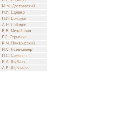
М.М. Достоевский
И.И. Едешко
П.И. Ермаков
А.Н. Лебедев
Е.В. Михайлова
Г.С. Огрызкин
К.М. Пожарисский
И.С. Розенмейер
Н.С. Симонян
Е.А. Шубина
А.В. Шубников