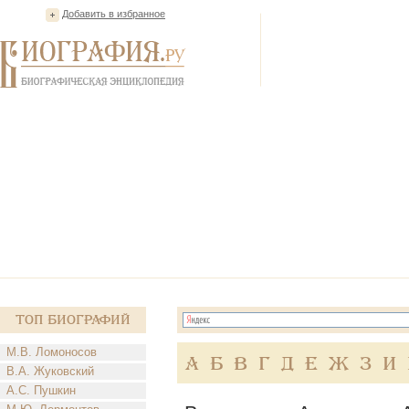
Добавить в избранное
Топ Биографий
М.В. Ломоносов
А
Б
В
Г
Д
Е
Ж
З
И
В.А. Жуковский
А.С. Пушкин