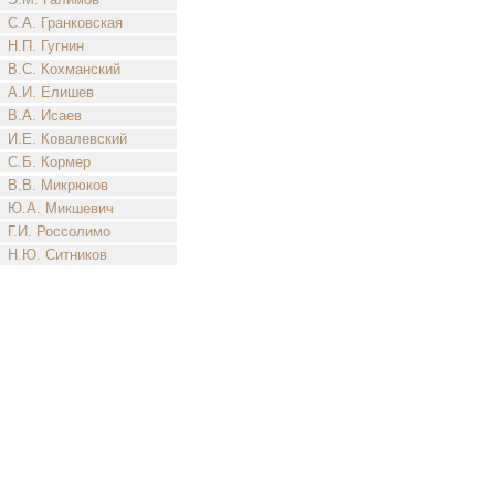
С.А. Гранковская
Н.П. Гугнин
В.С. Кохманский
А.И. Елишев
В.А. Исаев
И.Е. Ковалевский
С.Б. Кормер
В.В. Микрюков
Ю.А. Микшевич
Г.И. Россолимо
Н.Ю. Ситников