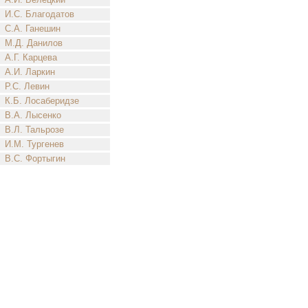
И.С. Благодатов
С.А. Ганешин
М.Д. Данилов
А.Г. Карцева
А.И. Ларкин
Р.С. Левин
К.Б. Лосаберидзе
В.А. Лысенко
В.Л. Тальрозе
И.М. Тургенев
В.С. Фортыгин