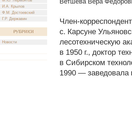
Ветшева Вера Федоров
М.Ю. Лермонтов
И.А. Крылов
Ф.М. Достоевский
Г.Р. Державин
Член-корреспондент 
с. Карсуне Ульянов
Рубрики
лесотехническую ак
Новости
в 1950 г., доктор т
в Сибирском технол
1990 — заведовала 