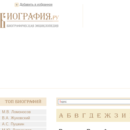
Добавить в избранное
Топ Биографий
М.В. Ломоносов
А
Б
В
Г
Д
Е
Ж
З
И
В.А. Жуковский
А.С. Пушкин