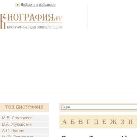
Добавить в избранное
Топ Биографий
М.В. Ломоносов
А
Б
В
Г
Д
Е
Ж
З
И
В.А. Жуковский
А.С. Пушкин