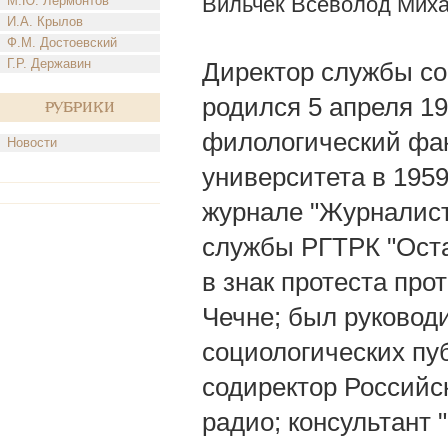
Вильчек Всеволод Мих
М.Ю. Лермонтов
И.А. Крылов
Ф.М. Достоевский
Г.Р. Державин
Директор службы со
родился 5 апреля 19
Рубрики
филологический фак
Новости
университета в 1959
журнале "Журналист
службы РГТРК "Остан
в знак протеста пр
Чечне; был руковод
социологических пу
содиректор Российс
радио; консультант 