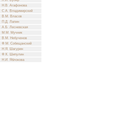
Н.В. Агафонова
С.А. Владимирский
В.М. Власов
П.Д. Лапин
А.Б. Лесневская
М.М. Мучник
В.М. Небученов
Ф.М. Собещанский
Н.Я. Шагурин
Ф.К. Шипулин
Н.И. Яблокова