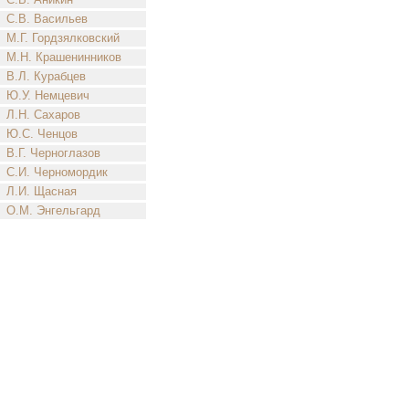
С.В. Васильев
М.Г. Гордзялковский
М.Н. Крашенинников
В.Л. Курабцев
Ю.У. Немцевич
Л.Н. Сахаров
Ю.С. Ченцов
В.Г. Черноглазов
С.И. Черномордик
Л.И. Щасная
О.М. Энгельгард