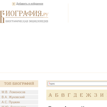
Добавить в избранное
Топ Биографий
М.В. Ломоносов
А
Б
В
Г
Д
Е
Ж
З
И
В.А. Жуковский
А.С. Пушкин