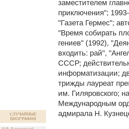
заместителем главн
приключения"; 1993
"Газета Гермес"; ав
"Время собирать пло
гениев" (1992), "Дея
входить: рай", "Анг
СССР; действитель
информатизации; дв
трижды лауреат пре
им. Гиляровского; н
Международным орде
адмирала Н. Кузнец
Случайные
биографии
И.Ф. Базилевский