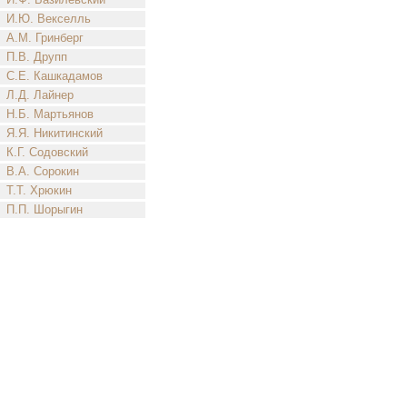
И.Ю. Векселль
А.М. Гринберг
П.В. Друпп
С.Е. Кашкадамов
Л.Д. Лайнер
Н.Б. Мартьянов
Я.Я. Никитинский
К.Г. Содовский
В.А. Сорокин
Т.Т. Хрюкин
П.П. Шорыгин