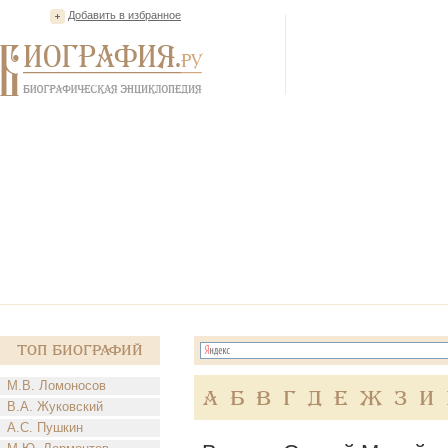
Добавить в избранное
Топ Биографий
М.В. Ломоносов
А
Б
В
Г
Д
Е
Ж
З
И
В.А. Жуковский
А.С. Пушкин