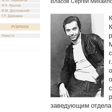
Власов Сергей Михайл
М.Ю. Лермонтов
И.А. Крылов
Ф.М. Достоевский
Г.Р. Державин
К
Рубрики
р
Новости
заведующим отдела 