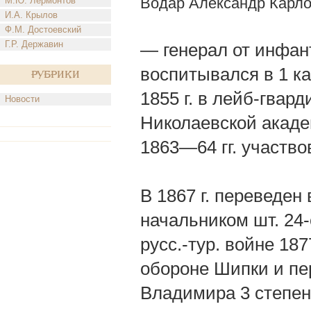
Водар Александр Карл
М.Ю. Лермонтов
И.А. Крылов
Ф.М. Достоевский
Г.Р. Державин
— генерал от инфанте
воспитывался в 1 ка
Рубрики
1855 г. в лейб-гвард
Новости
Николаевской академ
1863—64 гг. участво
В 1867 г. переведен 
начальником шт. 24-
русс.-тур. войне 18
обороне Шипки и пе
Владимира 3 степени