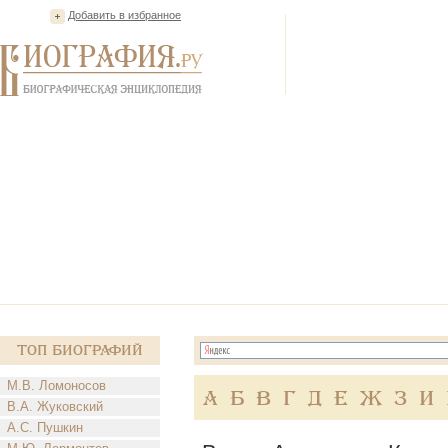
Добавить в избранное
Топ Биографий
М.В. Ломоносов
А
Б
В
Г
Д
Е
Ж
З
И
В.А. Жуковский
А.С. Пушкин