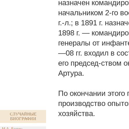
назначен командиром
начальником 2-го во
г.-л.; в 1891 г. наз
1898 г. — командиром
генералы от инфантер
—08 гг. входил в сос
его председ-ством о
Артура.
По окончании этого 
производство опытов
хозяйства.
Случайные
биографии
М.А. Белин