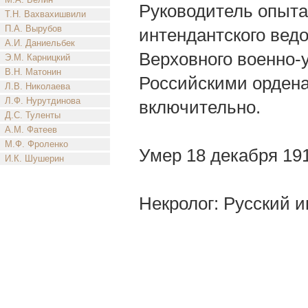
Руководитель опыта
Т.Н. Вахвахишвили
П.А. Вырубов
интендантского ведом
А.И. Даниельбек
Верховного военно-
Э.М. Карницкий
В.Н. Матонин
Российскими ордена
Л.В. Николаева
Л.Ф. Нурутдинова
включительно.
Д.С. Туленты
А.М. Фатеев
М.Ф. Фроленко
Умер 18 декабря 191
И.К. Шушерин
Некролог: Русский и