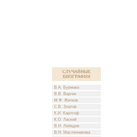
Случайные
биографии
В.А. Бурмака
В.В. Варгин
М.Ф. Житков
С.В. Златов
К.И. Карлгоф
К.О. Лаский
В.Н. Лебедев
В.Н. Масленникова