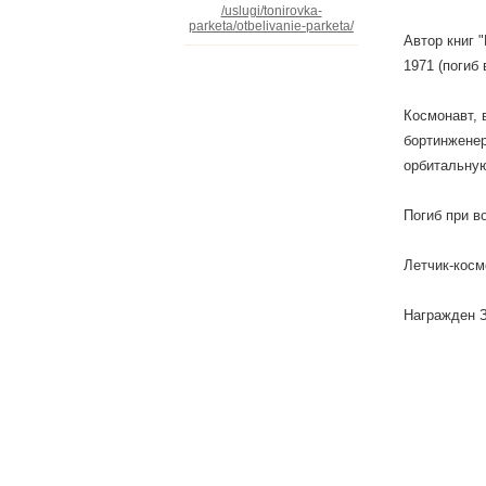
/uslugi/tonirovka-
parketa/otbelivanie-parketa/
Автор книг 
1971 (погиб
Космонавт, 
бортинженер
орбитальную
Погиб при в
Летчик-косм
Награжден З