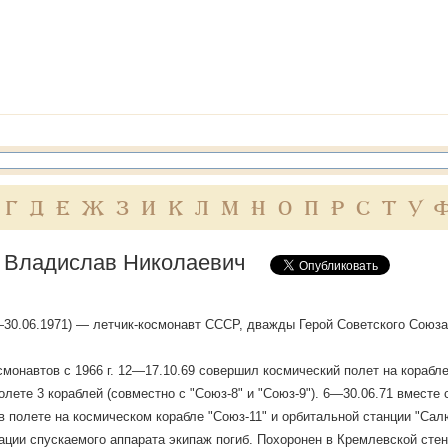
Г
Д
Е
Ж
З
И
К
Л
М
Н
О
П
Р
С
Т
У
 Владислав Николаевич
—30.06.1971) — летчик-космонавт СССР, дважды Герой Советского Союза 
смонавтов с 1966 г. 12—17.10.69 совершил космический полет на корабл
олете 3 кораблей (совместно с "Союз-8" и "Союз-9"). 6—30.06.71 вместе 
в полете на космическом корабле "Союз-11" и орбитальной станции "Салю
ации спускаемого аппарата экипаж погиб. Похоронен в Кремлевской сте