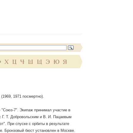
Ф
Х
Ц
Ч
Ш
Щ
Э
Ю
Я
(1969, 1971 посмертно).
е "Союз-7". Экипаж принимал участие в
с Г. Т. Добровольским и В. И. Пацаевым
т". При спуске с орбиты в результате
не. Бронзовый бюст установлен в Москве.