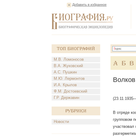
Добавить в избранное
Топ Биографий
М.В. Ломоносов
А
Б
В
В.А. Жуковский
А.С. Пушкин
Волков
М.Ю. Лермонтов
И.А. Крылов
Ф.М. Достоевский
Г.Р. Державин
(23.11.1935
Рубрики
В отряде ко
групповом п
Новости
участвовал 
разгерметиз