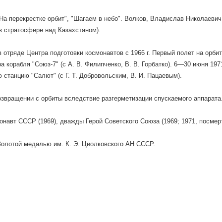
"На перекрестке орбит", "Шагаем в небо". Волков, Владислав Николаевич 
 в стратосфере над Казахстаном).
в отряде Центра подготовки космонавтов с 1966 г. Первый полет на орбит
а корабля "Союз-7" (с А. В. Филипченко, В. В. Горбатко). 6—30 июня 19
 станцию "Салют" (с Г. Т. Добровольским, В. И. Пацаевым).
озвращении с орбиты вследствие разгерметизации спускаемого аппарата
онавт СССР (1969), дважды Герой Советского Союза (1969; 1971, посмерт
олотой медалью им. К. Э. Циолковского АН СССР.