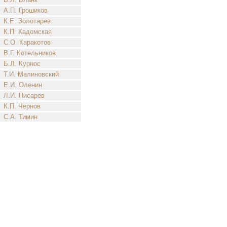
А.П. Грошиков
К.Е. Золотарев
К.П. Кадомская
С.О. Каракотов
В.Г. Котельников
Б.Л. Курнос
Т.И. Малиновский
Е.И. Оленин
Л.И. Писарев
К.П. Чернов
С.А. Тимин