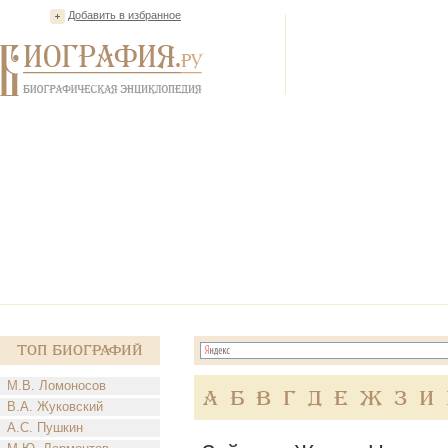
Добавить в избранное
Топ Биографий
М.В. Ломоносов
А
Б
В
Г
Д
Е
Ж
З
И
В.А. Жуковский
А.С. Пушкин