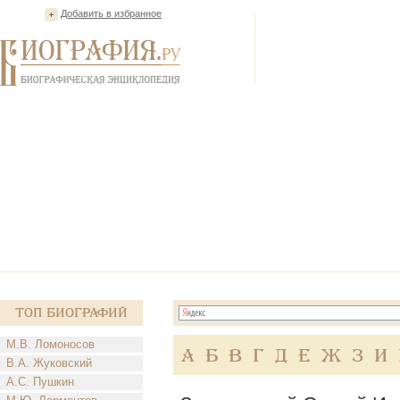
Добавить в избранное
Топ Биографий
М.В. Ломоносов
А
Б
В
Г
Д
Е
Ж
З
И
В.А. Жуковский
А.С. Пушкин