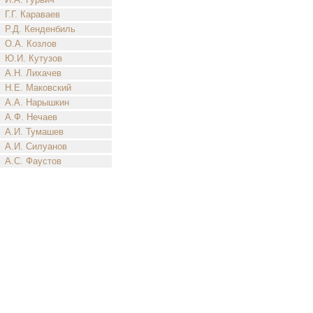
Г.Г. Караваев
Р.Д. Кенденбиль
О.А. Козлов
Ю.И. Кутузов
А.Н. Лихачев
Н.Е. Маковский
А.А. Нарышкин
А.Ф. Нечаев
А.И. Тумашев
А.И. Силуанов
А.С. Фаустов