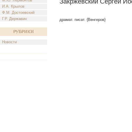
Закржевский Сергей Ио
М.Ю. Лермонтов
И.А. Крылов
Ф.М. Достоевский
Г.Р. Державин
драмат. писат. {Венгеров}
Рубрики
Новости