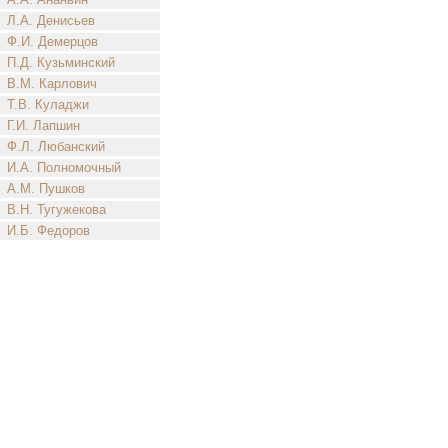
Л.А. Денисьев
Ф.И. Демерцов
П.Д. Кузьминский
В.М. Карлович
Т.В. Куладжи
Г.И. Лапшин
Ф.Л. Любанский
И.А. Полномочный
А.М. Пушков
В.Н. Тугужекова
И.Б. Федоров