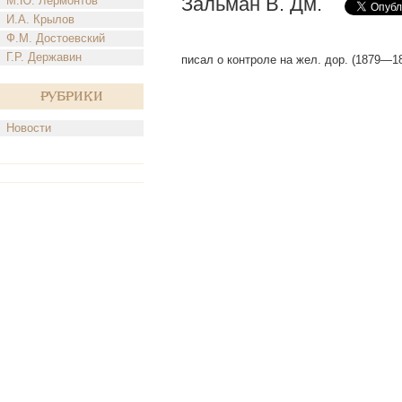
Зальман В. Дм.
М.Ю. Лермонтов
И.А. Крылов
Ф.М. Достоевский
Г.Р. Державин
писал о контроле на жел. дор. (1879—18
Рубрики
Новости