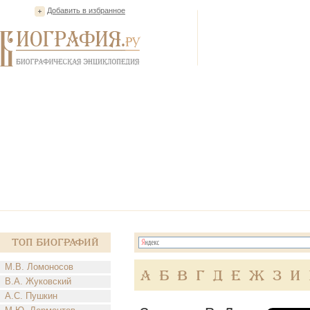
Добавить в избранное
Топ Биографий
М.В. Ломоносов
А
Б
В
Г
Д
Е
Ж
З
И
В.А. Жуковский
А.С. Пушкин