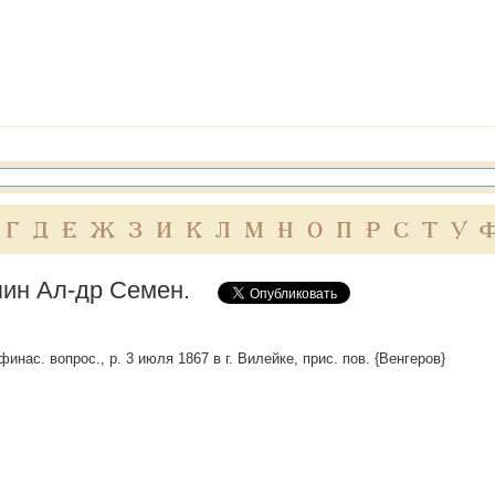
Г
Д
Е
Ж
З
И
К
Л
М
Н
О
П
Р
С
Т
У
ин Ал-др Семен.
 финас. вопрос., р. 3 июля 1867 в г. Вилейке, прис. пов. {Венгеров}