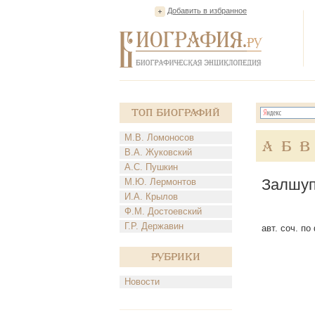
Добавить в избранное
Топ Биографий
М.В. Ломоносов
А
Б
В
В.А. Жуковский
А.С. Пушкин
Залшуп
М.Ю. Лермонтов
И.А. Крылов
Ф.М. Достоевский
Г.Р. Державин
авт. соч. по
Рубрики
Новости