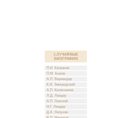
Случайные
биографии
П.И. Катранов
П.М. Быков
А.П. Вернандер
К.И. Змигродский
А.П. Колесников
Л.Д. Ландау
А.П. Ланской
Н.Г. Линдер
Д.А. Лопухин
В.П. Миронов