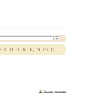
Ф
Х
Ц
Ч
Ш
Щ
Э
Ю
Я
Версия для печати