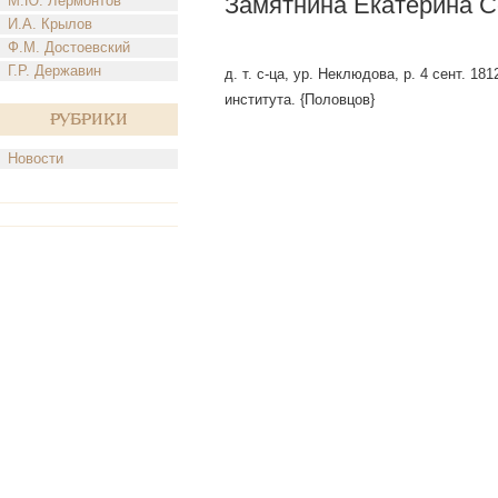
Замятнина Екатерина С
М.Ю. Лермонтов
И.А. Крылов
Ф.М. Достоевский
Г.Р. Державин
д. т. с-ца, ур. Неклюдова, р. 4 сент. 18
института. {Половцов}
Рубрики
Новости