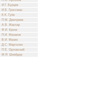
И.Г. Бурцев
И.Б. Гроссман
К.К. Губе
П.М. Дмитриев
А.В. Жаклар
Ф.И. Кроок
П.И. Мазаков
В.И. Мазин
Д.С. Марголин
П.Е. Орловский
М.Я. Шнейдер