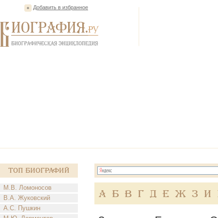
Добавить в избранное
Топ Биографий
М.В. Ломоносов
А
Б
В
Г
Д
Е
Ж
З
И
В.А. Жуковский
А.С. Пушкин