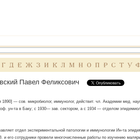
Г
Д
Е
Ж
З
И
К
Л
М
Н
О
П
Р
С
Т
У
вский Павел Феликсович
ая 1890] — сов. микробиолог, иммунолог, действит. чл. Академии мед. нау
оф. ун-та в Баку; с 1930— зав. сектором, а с 1934 — отделом эпидемио
лавляет отдел экспериментальной патологии и иммунологии Ин-та эпид
З. и его сотрудники провели многочисленные работы по изучению маляри