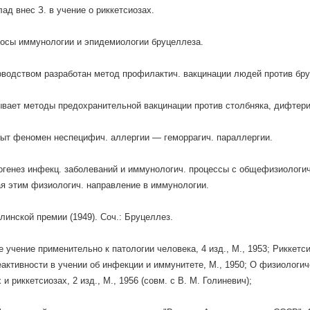
ад внес З. в учение о риккетсиозах.
осы иммунологии и эпидемиологии бруцеллеза.
оводством разработан метод профилактич. вакцинации людей против бр
ывает методы предохранительной вакцинации против столбняка, дифтер
ыт феномен неспецифич. аллергии — геморрагич. параллергии.
огенез инфекц. заболеваний и иммунологич. процессы с общефизиологич
я этим физиологич. направление в иммунологии.
линской премии (1949). Соч.: Бруцеллез.
 учение применительно к патологии человека, 4 изд., М., 1953; Риккетсии
активности в учении об инфекции и иммунитете, М., 1950; О физиологич
 и риккетсиозах, 2 изд., М., 1956 (совм. с В. М. Голиневич);