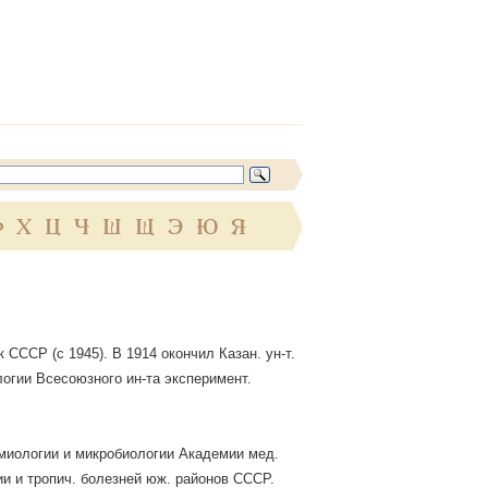
Ф
Х
Ц
Ч
Ш
Щ
Э
Ю
Я
к СССР (с 1945). В 1914 окончил Казан. ун-т.
логии Всесоюзного ин-та эксперимент.
емиологии и микробиологии Академии мед.
и и тропич. болезней юж. районов СССР.