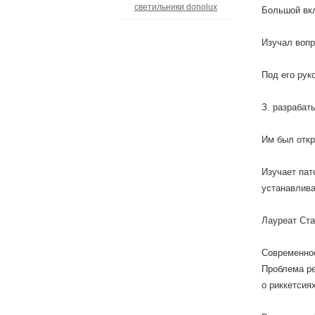
светильники donolux
Большой вкл
Изучал вопр
Под его рук
З. разрабат
Им был откр
Изучает пат
устанавлива
Лауреат Ста
Современное
Проблема ре
о риккетсиях