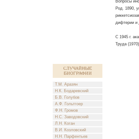
Вопросы инф
Род. 1890, 
риккетсиоза
дифтерии и 
С 1945 г. а
Труда (1970)
Случайные
биографии
Т.М. Аразян
Н.К. Бодаревский
Б.В. Голубов
А.Ф. Гольтгоер
Ф.Н. Громов
Н.С. Заводовский
Л.Н. Коган
В.И. Козловский
Н.Н. Парфентьев