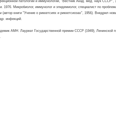
екционной патологии и иммунологии, "Вестник Акад. мед. наук СССР", 
ум. 1976. Микробиолог, иммунолог и эпидемиолог, специалист по проблем
м (автор книги "Учение о риккетсиях и риккетсиозах", 1956). Внедрил но
др. инфекций.
кадемик АМН. Лауреат Государственной премии СССР (1949), Ленинской п
.