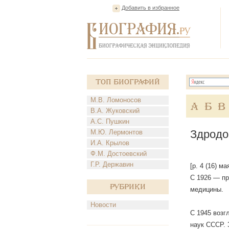
Добавить в избранное
Топ Биографий
М.В. Ломоносов
А
Б
В
В.А. Жуковский
А.С. Пушкин
Здродо
М.Ю. Лермонтов
И.А. Крылов
Ф.М. Достоевский
Г.Р. Державин
[р. 4 (16) м
С 1926 — пр
Рубрики
медицины.
Новости
С 1945 возг
наук СССР. 