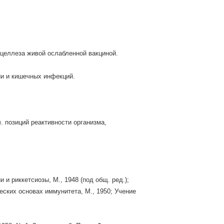
уцеллеза живой ослабленной вакциной.
ии и кишечных инфекций.
. позиций реактивности организма,
 и риккетсиозы, М., 1948 (под общ. ред.);
еских основах иммунитета, М., 1950; Учение