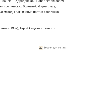
1958, № 1. Здродовский, Павел Феликсович
ам тропических болезней, бруцеллезу,
вые методы вакцинации против столбняка,
ремии (1959), Герой Социалистического
Версия для печати