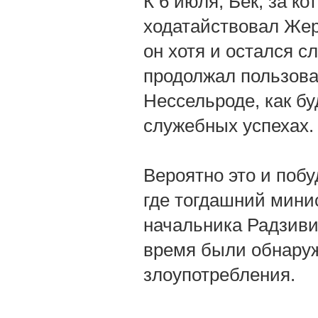
К 6 июля, Бек, за к
ходатайствовал Жер
он хотя и остался с
продолжал пользов
Нессельроде, как бу
служебных успехах.
Вероятно это и поб
где тогдашний мини
начальника Радзивил
время были обнару
злоупотребления.