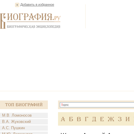
Добавить в избранное
Топ Биографий
М.В. Ломоносов
А
Б
В
Г
Д
Е
Ж
З
И
В.А. Жуковский
А.С. Пушкин