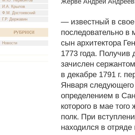
Жерве Андрей Андреев
М.Ю. Лермонтов
И.А. Крылов
Ф.М. Достоевский
Г.Р. Державин
— известный в свое
последовательно в 
Рубрики
сын архитектора Ге
Новости
1773 года. Получив
зачислен сержантом
в декабре 1791 г. п
Января следующего 
определением в Санк
которого в мае того
полк. При вступлении
находился в отряде 