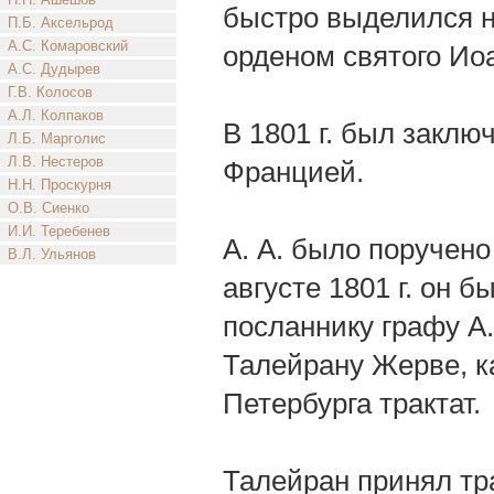
быстро выделился н
П.Б. Аксельрод
А.С. Комаровский
орденом святого Ио
А.С. Дудырев
Г.В. Колосов
А.Л. Колпаков
В 1801 г. был закл
Л.Б. Марголис
Л.В. Нестеров
Францией.
Н.Н. Проскурня
О.В. Сиенко
И.И. Теребенев
А. А. было поручено
В.Л. Ульянов
августе 1801 г. он 
посланнику графу А.
Талейрану Жерве, к
Петербурга трактат.
Талейран принял тр