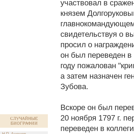
участвовал в сраже
князем Долгоруковы
главнокомандующему
свидетельствуя о в
просил о награждени
он был переведен в
году пожалован "кри
а затем назначен ге
Зубова.
Вскоре он был перев
20 ноября 1797 г. п
Случайные
биографии
переведен в коллег
Н.П. Ашешов