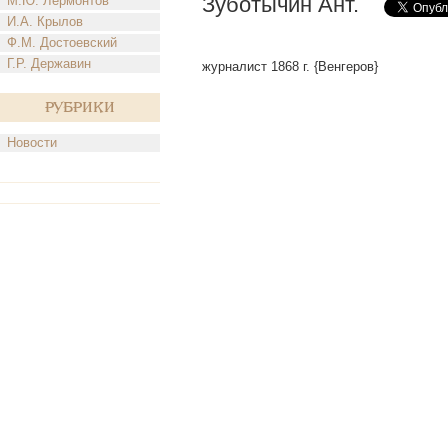
Зуботычин Ант.
М.Ю. Лермонтов
И.А. Крылов
Ф.М. Достоевский
Г.Р. Державин
журналист 1868 г. {Венгеров}
Рубрики
Новости