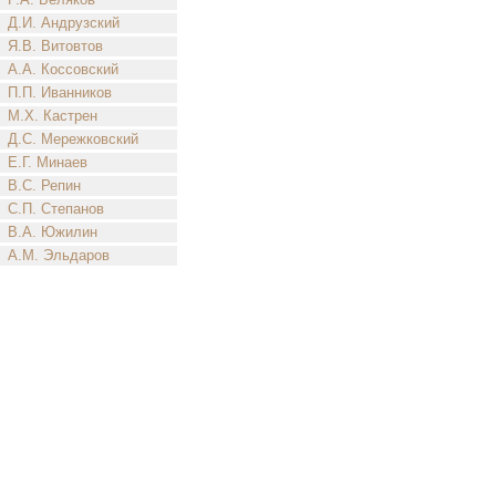
Д.И. Андрузский
Я.В. Витовтов
А.А. Коссовский
П.П. Иванников
М.Х. Кастрен
Д.С. Мережковский
Е.Г. Минаев
В.С. Репин
С.П. Степанов
В.А. Южилин
А.М. Эльдаров