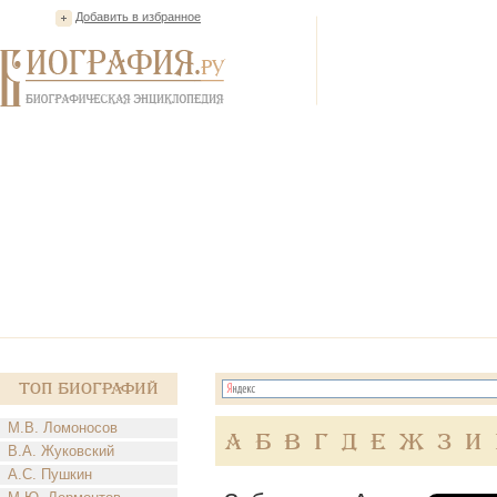
Добавить в избранное
Топ Биографий
М.В. Ломоносов
А
Б
В
Г
Д
Е
Ж
З
И
В.А. Жуковский
А.С. Пушкин