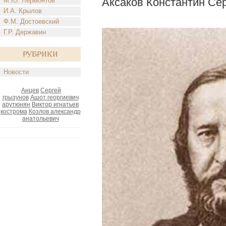
Аксаков Константин Се
М.Ю. Лермонтов
И.А. Крылов
Ф.М. Достоевский
Г.Р. Державин
Рубрики
Новости
Анцев
Сергей
грызунов
Ашот георгиевич
арутюнян
Виктор игнатьев
кострома
Козлов александр
анатольевич