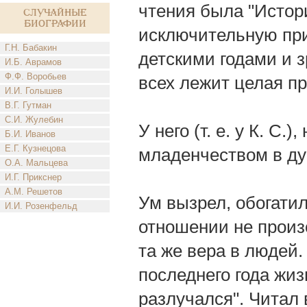
чтения была "Истор
Случайные
биографии
исключительную при
Г.Н. Бабакин
детскими годами и з
И.Б. Аврамов
Ф.Ф. Воробьев
всех лежит целая пр
И.И. Голышев
В.Г. Гутман
С.И. Жулебин
У него (т. е. у К. С.
Б.И. Иванов
Е.Г. Кузнецова
младенчеством в ду
О.А. Мальцева
И.Г. Прикснер
А.М. Решетов
Ум вызрел, обогати
И.И. Розенфельд
отношении не произ
та же вера в людей.
последнего года жиз
разлучался". Читал в