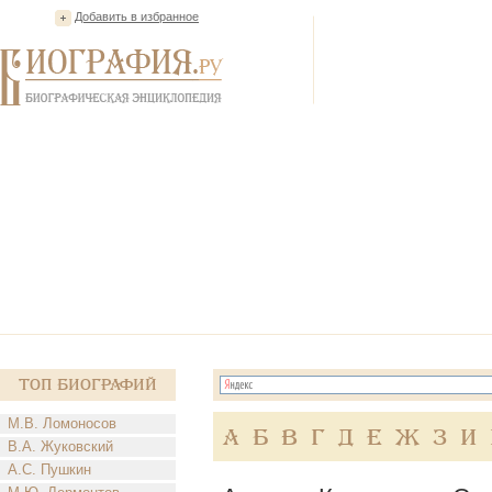
Добавить в избранное
Топ Биографий
М.В. Ломоносов
А
Б
В
Г
Д
Е
Ж
З
И
В.А. Жуковский
А.С. Пушкин