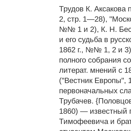
Трудов К. Аксакова п
2, стр. 1—28), "Моск
№№ 1 и 2), К. Н. Б
и его судьба в русс
1862 г., №№ 1, 2 и 
полного собрания с
литерат. мнений с 18
("Вестник Европы", 
первоначальных слав
Трубачев. {Половцо
1860) — известный 
Тимофеевича и брат 