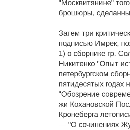
"Москвитянине" того
брошюры, сделанны
Затем три критическ
подписью Имрек, по
1) о сборнике гр. Со
Никитенко "Опыт ист
петербургском сборн
пятидесятых годах н
"Обозрение современн
жи Кохановской После
Кронеберга летописи
— "О сочинениях Жук