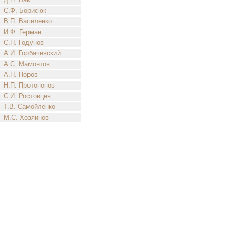
С.Ф. Борисюк
В.П. Василенко
И.Ф. Герман
С.Н. Годунов
А.И. Горбачевский
А.С. Мамонтов
А.Н. Норов
Н.П. Протопопов
С.И. Ростовцев
Т.В. Самойленко
М.С. Хозяинов