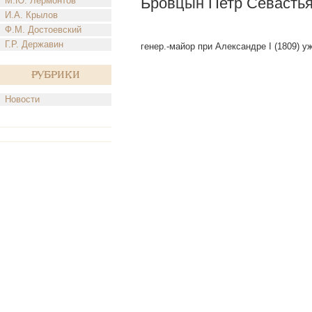
Бровцын Петр Севасть
М.Ю. Лермонтов
И.А. Крылов
Ф.М. Достоевский
Г.Р. Державин
генер.-майор при Александре I (1809) у
Рубрики
Новости