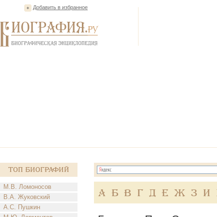
Добавить в избранное
Топ Биографий
М.В. Ломоносов
А
Б
В
Г
Д
Е
Ж
З
И
В.А. Жуковский
А.С. Пушкин