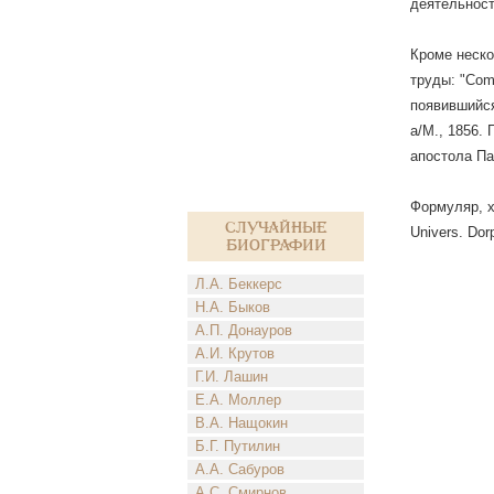
деятельност
Кроме нескол
труды: "Comm
появившийся 
a/M., 1856. 
апостола Па
Формуляр, хр
Случайные
Univers. Dor
биографии
Л.А. Беккерс
Н.А. Быков
А.П. Донауров
А.И. Крутов
Г.И. Лашин
Е.А. Моллер
В.А. Нащокин
Б.Г. Путилин
А.А. Сабуров
А.С. Смирнов