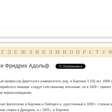
Г
Д
Е
Ж
З
И
К
Л
М
Н
О
П
Р
С
Т
У
и Фридрих Адольф
 профессор Дерптского университета, род. в Берлине 3 (15) окт. 1809 г., 
еврейского банкира; следуя собственному влечению, он в 1829 г. принял
му вероисповеданию.
зучал филологию в Берлине и Лейпциге и, удостоенный в 1830 г. степен
ков сперва в Дрездене, а с 1833 г. в Берлине.