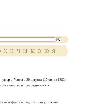
Ф
Х
Ц
Ч
Ш
Щ
Э
Ю
Я
умер в Ростоке 29 августа (10 сент.) 1882 г.
 христианство и присоединился к
и доктора философии, состоял учителем