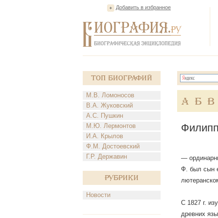
Добавить в избранное
Топ Биографий
М.В. Ломоносов
А
Б
В
В.А. Жуковский
А.С. Пушкин
Филипп
М.Ю. Лермонтов
И.А. Крылов
Ф.М. Достоевский
Г.Р. Державин
— ординарный
Ф. был сын 
Рубрики
лютеранско
Новости
С 1827 г. и
древних язы