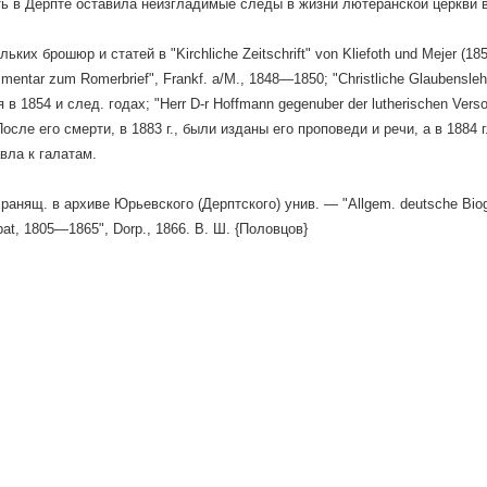
ь в Дерпте оставила неизгладимые следы в жизни лютеранской церкви в
ьких брошюр и статей в "Kirchliche Zeitschrift" von Kliefoth und Mejer 
entar zum Romerbrief", Frankf. a/M., 1848—1850; "Christliche Glaubensle
в 1854 и след. годах; "Herr D-r Hoffmann gegenuber der lutherischen Versoh
После его смерти, в 1883 г., были изданы его проповеди и речи, а в 1884
вла к галатам.
анящ. в архиве Юрьевского (Дерптского) унив. — "Allgem. deutsche Biogra
pat, 1805—1865", Dorp., 1866. В. Ш. {Половцов}