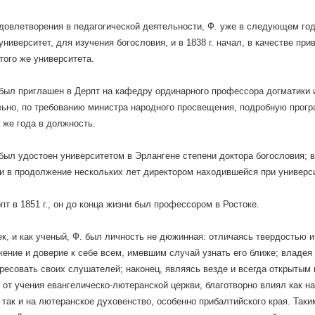
довлетворения в педагогической деятельности, Ф. уже в следующем году
университет, для изучения богословия, и в 1838 г. начал, в качестве при
того же университета.
. был приглашен в Дерпт на кафедру ординарного профессора догматики 
ьно, по требованию министра народного просвещения, подробную прогр
о же года в должность.
н был удостоен университетом в Эрлангене степени доктора богословия; в
и в продолжение нескольких лет директором находившейся при универс
пт в 1851 г., он до конца жизни был профессором в Ростоке.
ек, и как ученый, Ф. был личность не дюжинная: отличаясь твердостью 
ение и доверие к себе всем, имевшим случай узнать его ближе; владея
ресовать своих слушателей; наконец, являясь везде и всегда открытым
 от учения евангелическо-лютеранской церкви, благотворно влиял как 
 так и на лютеранское духовенство, особенно прибалтийского края. Таки