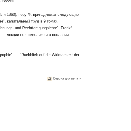
 России.
(1855 и 1860), перу Ф. принадлежат следующие
hre", капитальный труд в 9 томах,
nungs- und Rechtfertigungslehre", Frankf.
 г. — лекции по символике и о послании
phie". — "Ruckblick auf die Wirksamkeit der
Версия для печати