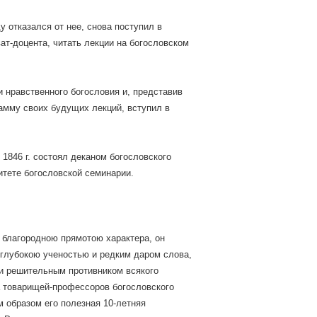
 отказался от нее, снова поступил в
ват-доцента, читать лекции на богословском
и нравственного богословия и, представив
амму своих будущих лекций, вступил в
 1846 г. состоял деканом богословского
итете богословской семинарии.
и благородною прямотою характера, он
 глубокою ученостью и редким даром слова,
 и решительным противником всякого
на товарищей-профессоров богословского
м образом его полезная 10-летняя