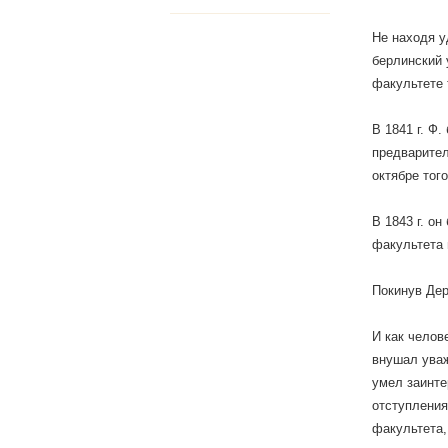
Не находя у
берлинский 
факультете 
В 1841 г. Ф
предварител
октябре тог
В 1843 г. о
факультета 
Покинув Дер
И как челов
внушал уваж
умел заинте
отступления
факультета,