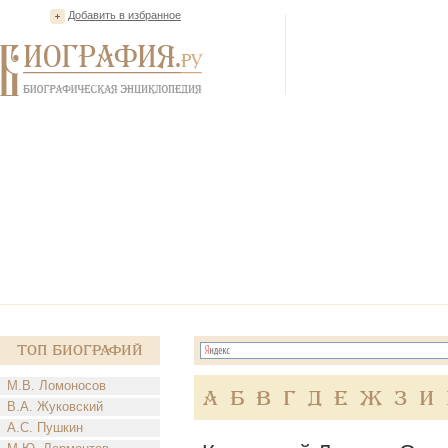
Добавить в избранное
Топ Биографий
М.В. Ломоносов
А
Б
В
Г
Д
Е
Ж
З
И
В.А. Жуковский
А.С. Пушкин