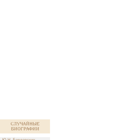
Случайные
биографии
Ю.Н. Бордовских