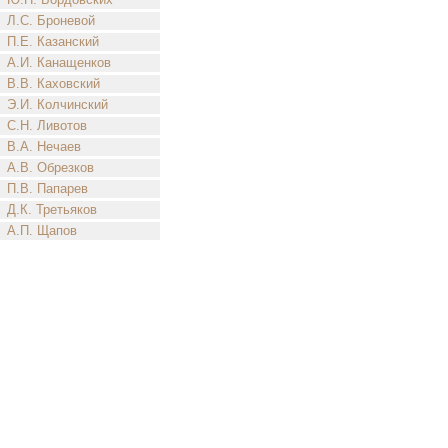
Л.С. Броневой
П.Е. Казанский
А.И. Канащенков
В.В. Каховский
Э.И. Колчинский
С.Н. Ливотов
В.А. Нечаев
А.В. Обрезков
П.В. Папарев
Д.К. Третьяков
А.П. Щапов