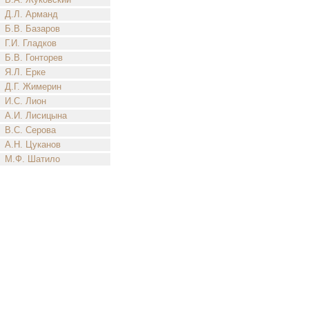
Д.Л. Арманд
Б.В. Базаров
Г.И. Гладков
Б.В. Гонторев
Я.Л. Ерке
Д.Г. Жимерин
И.С. Лион
А.И. Лисицына
В.С. Серова
А.Н. Цуканов
М.Ф. Шатило