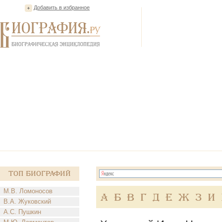
Добавить в избранное
Топ Биографий
М.В. Ломоносов
А
Б
В
Г
Д
Е
Ж
З
И
В.А. Жуковский
А.С. Пушкин