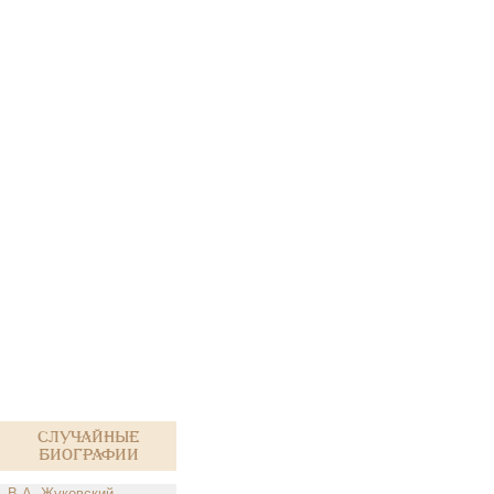
Случайные
биографии
В.А. Жуковский