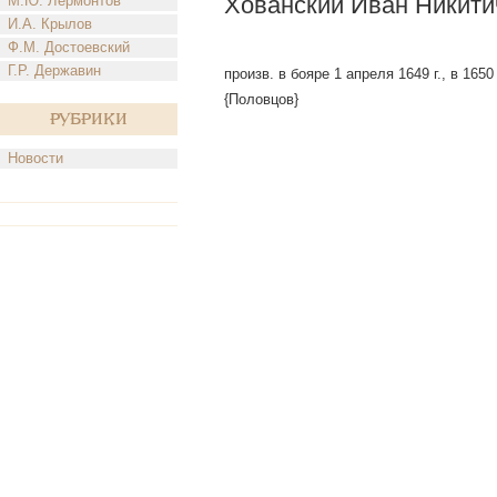
Хованский Иван Никити
М.Ю. Лермонтов
И.А. Крылов
Ф.М. Достоевский
Г.Р. Державин
произв. в бояре 1 апреля 1649 г., в 165
{Половцов}
Рубрики
Новости