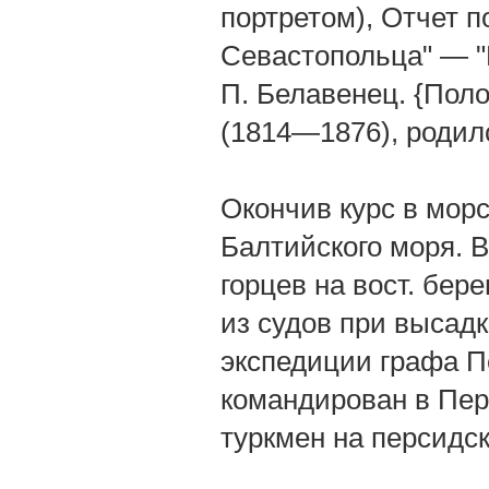
портретом), Отчет по
Севастопольца" — "Р
П. Белавенец. {Пол
(1814—1876), родилс
Окончив курс в морс
Балтийского моря. В
горцев на вост. бер
из судов при высадк
экспедиции графа Пе
командирован в Пер
туркмен на персидск