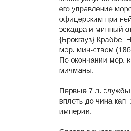
его управление мор
офицерским при ней
эскадра и минный от
{Брокгауз} Краббе,
мор. мин-ством (1860
По окончании мор. к
мичманы.
Первые 7 л. службы 
вплоть до чина кап. 
империи.