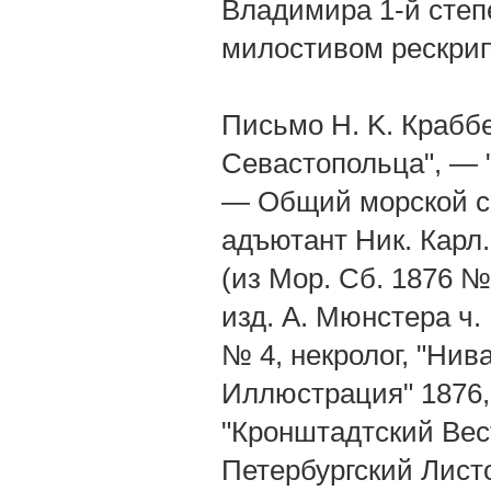
Владимира 1-й степе
милостивом рескрип
Письмо Н. K. Крабб
Севастопольца", — 
— Общий морской сп
адъютант Ник. Карл
(из Мор. Сб. 1876 №
изд. А. Мюнстера ч. 
№ 4, некролог, "Нив
Иллюстрация" 1876, 
"Кронштадтский Вест
Петербургский Листо