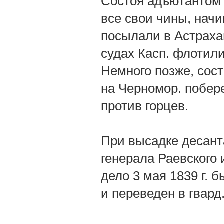
Состоя адъютантом н
все свои чины, начин
посылали в Астрахан
судах Касп. флотили
Немного позже, сост
на Черномор. побере
против горцев.
При высадке десант
генерала Раевского 
дело 3 мая 1839 г. б
и переведен в гвард