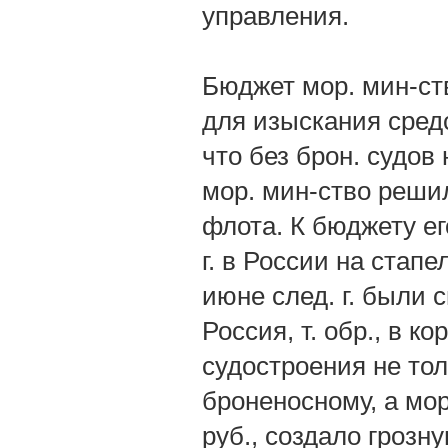
управления.
Бюджет мор. мин-ст
для изыскания сред
что без брон. судов
мор. мин-ство решил
флота. К бюджету ег
г. в России на стапе
июне след. г. были 
Россия, т. обр., в к
судостроения не тол
броненосному, а мор
руб., создало грозн