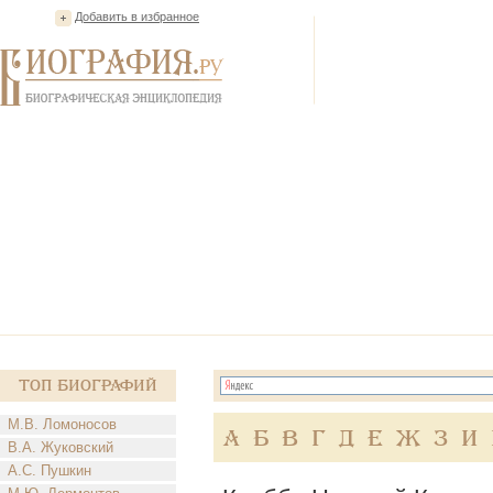
Добавить в избранное
Топ Биографий
М.В. Ломоносов
А
Б
В
Г
Д
Е
Ж
З
И
В.А. Жуковский
А.С. Пушкин