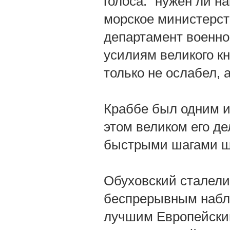
голоса: "нужен ли н
морское министерст
департамент военног
усилиям великого к
только не ослабел, 
Краббе был одним и
этом великом его де
быстрыми шагами ш
Обуховский сталели
беспрерывным наблю
лучшим Европейским