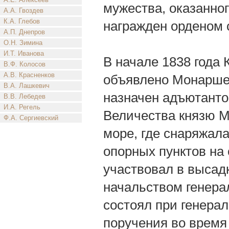
мужества, оказанног
А.А. Гвоздев
К.А. Глебов
награжден орденом с
А.П. Днепров
О.Н. Зимина
И.Т. Иванова
В начале 1838 года 
В.Ф. Колосов
А.В. Красненков
объявлено Монаршее
В.А. Лашкевич
назначен адъютантом
В.В. Лебедев
И.А. Регель
Величества князю М
Ф.А. Сергиевский
море, где снаряжал
опорных пунктов на 
участвовал в высад
начальством генера
состоял при генера
поручения во время 