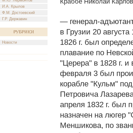
Краббе Николай Карло
М.Ю. Лермонтов
И.А. Крылов
Ф.М. Достоевский
Г.Р. Державин
— генерал-адъютант
в Грузии 20 августа 
Рубрики
1826 г. был определ
Новости
плавание по Невской
"Церера" в 1828 г. и 
февраля 3 был прои
корабле "Кульм" под
Петровича Лазарева
апреля 1832 г. был 
назначен на люгер 
Меншикова, по звани