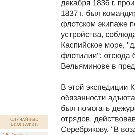
декабря 1836 г. про
1837 г. был команди
флотском экипаже п
устройства, соблюда
Каспийское море, "д
флотилии"; отсюда б
Вельяминове в пред
В этой экспедиции 
обязанности адъюта
был помогать дежур
отрядов, действовав
Случайные
биографии
Серебрякову. "В во
А.Е. Алексеев