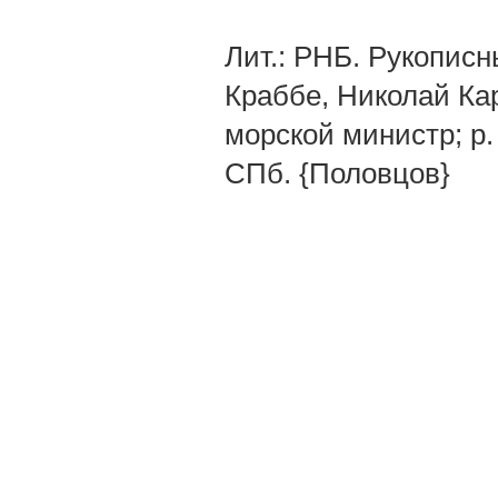
Лит.: PHБ. Рукописн
Краббе, Николай Кар
морской министр; р. 1
СПб. {Половцов}