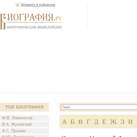
Добавить в избранное
Топ Биографий
М.В. Ломоносов
А
Б
В
Г
Д
Е
Ж
З
И
В.А. Жуковский
А.С. Пушкин