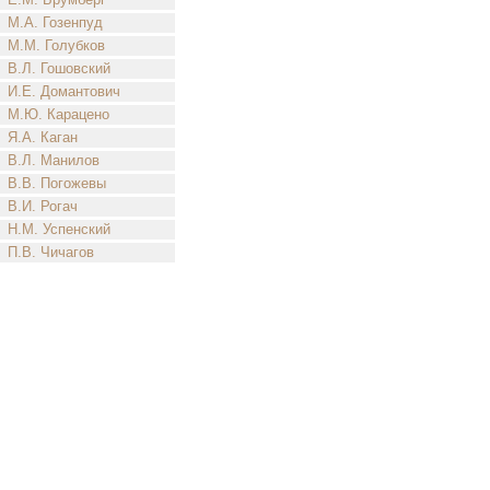
М.А. Гозенпуд
М.М. Голубков
В.Л. Гошовский
И.Е. Домантович
М.Ю. Карацено
Я.А. Каган
В.Л. Манилов
В.В. Погожевы
В.И. Рогач
Н.М. Успенский
П.В. Чичагов