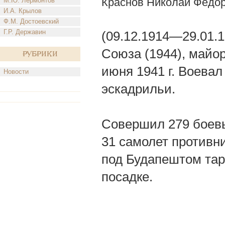
Краснов Николай Федо
М.Ю. Лермонтов
И.А. Крылов
Ф.М. Достоевский
Г.Р. Державин
(09.12.1914—29.01.1
Союза (1944), майо
Рубрики
июня 1941 г. Воевал
Новости
эскадрильи.
Совершил 279 боевы
31 самолет противни
под Будапештом тар
посадке.