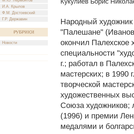
Кукулиев Борис Никола
М.Ю. Лермонтов
И.А. Крылов
Ф.М. Достоевский
Г.Р. Державин
Народный художник 
"Палешане" (Ивановск
Рубрики
окончил Палехское 
Новости
специальности "худ
г.; работал в Палех
мастерских; в 1990 
творческой мастерс
художественных выс
Союза художников; 
(1996) и премии Лен
медалями и болгарс