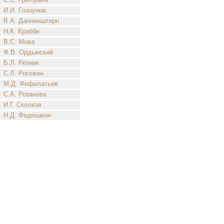
И.И. Глазунов
В.А. Данненштерн
Н.К. Краббе
В.С. Мова
Ф.В. Ордынский
Б.Л. Резник
С.Л. Рогожин
М.Д. Фефилатьев
С.А. Розанова
И.Г. Сколков
Н.Д. Федюшкин