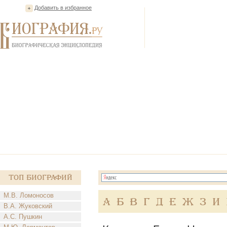
Добавить в избранное
Топ Биографий
М.В. Ломоносов
А
Б
В
Г
Д
Е
Ж
З
И
В.А. Жуковский
А.С. Пушкин