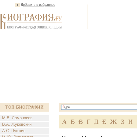
Добавить в избранное
Топ Биографий
М.В. Ломоносов
А
Б
В
Г
Д
Е
Ж
З
И
В.А. Жуковский
А.С. Пушкин