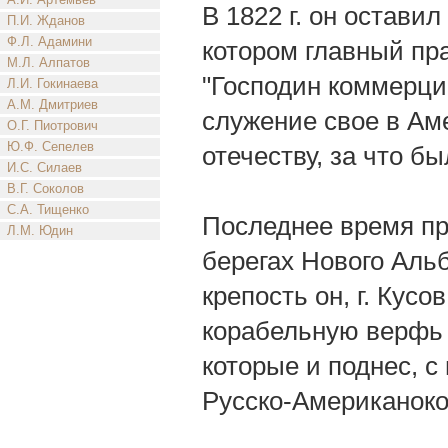
В 1822 г. он оставил
П.И. Жданов
Ф.Л. Адамини
котором главный пр
М.Л. Алпатов
"Господин коммерци
Л.И. Гокинаева
А.М. Дмитриев
служение свое в Аме
О.Г. Пиотрович
Ю.Ф. Сепелев
отечеству, за что 
И.С. Силаев
В.Г. Соколов
С.А. Тищенко
Последнее время пр
Л.М. Юдин
берегах Hoвого Альб
крепость он, г. Кусо
корабельную верфь 
которые и поднес, с
Русско-Американоко