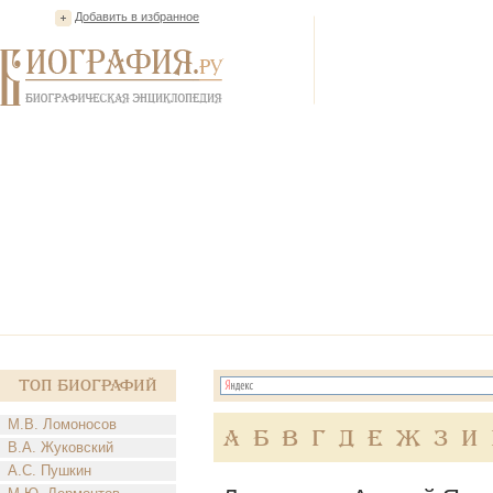
Добавить в избранное
Топ Биографий
М.В. Ломоносов
А
Б
В
Г
Д
Е
Ж
З
И
В.А. Жуковский
А.С. Пушкин