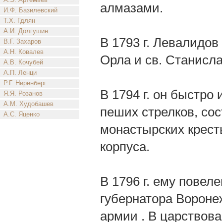
алмазами.
И.Ф. Базилевский
Т.Х. Гдлян
А.И. Долгушин
В 1793 г. Левалидов
В.Г. Захаров
А.Н. Ковалев
Орла и св. Станисла
А.В. Кочубей
А.П. Ленци
Р.Г. Ниренберг
В 1794 г. он быстро
Я.Я. Розанов
А.М. Худобашев
пеших стрелков, со
А.С. Яценко
монастырских крест
корпуса.
В 1796 г. ему повел
губернатора Воронеж
армии . В царствова