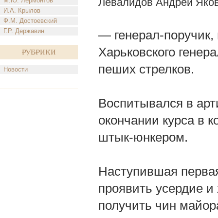
Левалидов Андрей Яко
М.Ю. Лермонтов
И.А. Крылов
Ф.М. Достоевский
Г.Р. Державин
— генерал-поручик,
Харьковского генер
Рубрики
пеших стрелков.
Новости
Воспитывался в арт
окончании курса в к
штык-юнкером.
Наступившая первая
проявить усердие и 
получить чин майор