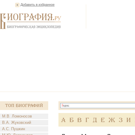
Добавить в избранное
Топ Биографий
М.В. Ломоносов
А
Б
В
Г
Д
Е
Ж
З
И
В.А. Жуковский
А.С. Пушкин