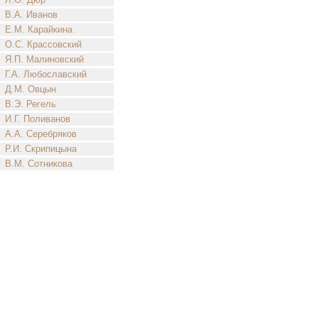
В.А. Иванов
Е.М. Карайкина
О.С. Крассовский
Я.П. Малиновский
Г.А. Любославский
Д.М. Овцын
В.Э. Регель
И.Г. Поливанов
А.А. Серебряков
Р.И. Скрипицына
В.М. Сотникова