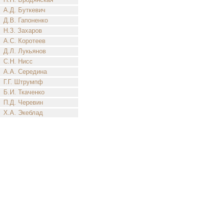
А.Д. Буткевич
Д.В. Гапоненко
Н.З. Захаров
А.С. Коротеев
Д.Л. Лукьянов
С.Н. Нисс
А.А. Середина
Г.Г. Штрумпф
Б.И. Ткаченко
П.Д. Черевин
Х.А. Экеблад