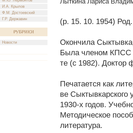
Лыткина Лариса Влади
М.Ю. Лермонтов
И.А. Крылов
Ф.М. Достоевский
Г.Р. Державин
(р. 15. 10. 1954) Род
Рубрики
Окончила Сыктывкарс
Новости
Была членом КПСС (
те (с 1982). Доктор 
Печатается как лите
ве Сыктывкарского у
1930-х годов. Учебн
Методическое пособи
литература.