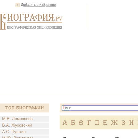
Добавить в избранное
Топ Биографий
М.В. Ломоносов
А
Б
В
Г
Д
Е
Ж
З
И
В.А. Жуковский
А.С. Пушкин