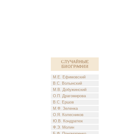
Случайные
биографии
М.Е. Ефимовский
В.С. Волынский
М.В. Добужинский
О.П. Драгомирова
В.С. Ершов
М.Ф. Зеленка
О.Я. Колесников
Ю.В. Кондратюк
Ф.Э. Молин
Б.Ф. Пономаренко