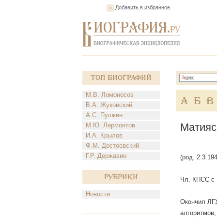
Добавить в избранное
Топ Биографий
М.В. Ломоносов
А
Б
В
В.А. Жуковский
А.С. Пушкин
Матияс
М.Ю. Лермонтов
И.А. Крылов
Ф.М. Достоевский
Г.Р. Державин
(род. 2.3.1
Рубрики
Чл. КПСС с 
Новости
Окончил ЛГУ
алгоритмов,