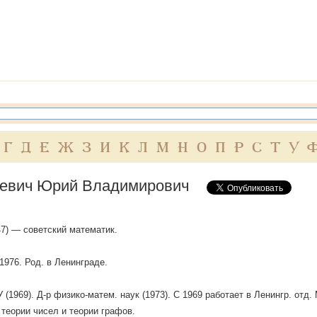
Г
Д
Е
Ж
З
И
К
Л
М
Н
О
П
Р
С
Т
У
евич Юрий Владимирович
947) — советский математик.
1976. Род. в Ленинграде.
 (1969). Д-р физико-матем. наук (1973). С 1969 работает в Ленингр. отд
 теории чисел и теории графов.