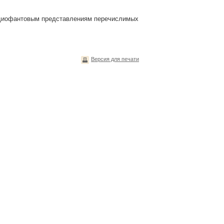
о диофантовым представлениям перечислимых
Версия для печати