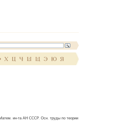
Ф
Х
Ц
Ч
Ш
Щ
Э
Ю
Я
. Матем. ин-та АН СССР. Осн. труды по теории