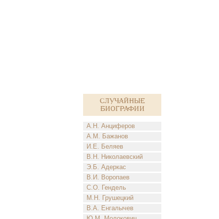
Случайные
биографии
А.Н. Анциферов
А.М. Бажанов
И.Е. Беляев
В.Н. Николаевский
Э.Б. Адеркас
В.И. Воропаев
С.О. Гендель
М.Н. Грушецкий
В.А. Енгалычев
Ю.М. Молокович