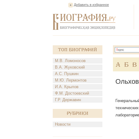
Добавить в избранное
Топ Биографий
М.В. Ломоносов
А
Б
В
В.А. Жуковский
А.С. Пушкин
Ольхов
М.Ю. Лермонтов
И.А. Крылов
Ф.М. Достоевский
Г.Р. Державин
Генеральный
технических
Рубрики
лабораторие
Новости