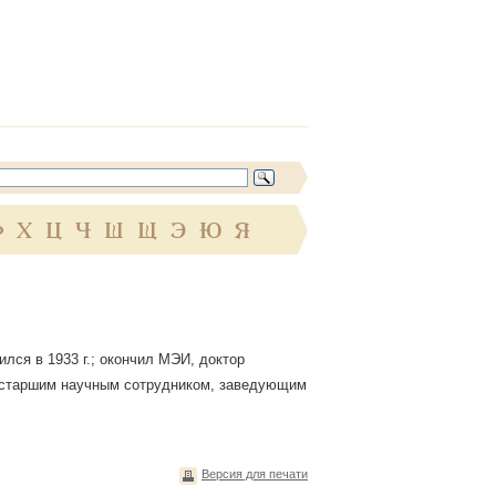
Ф
Х
Ц
Ч
Ш
Щ
Э
Ю
Я
лся в 1933 г.; окончил МЭИ, доктор
, старшим научным сотрудником, заведующим
Версия для печати