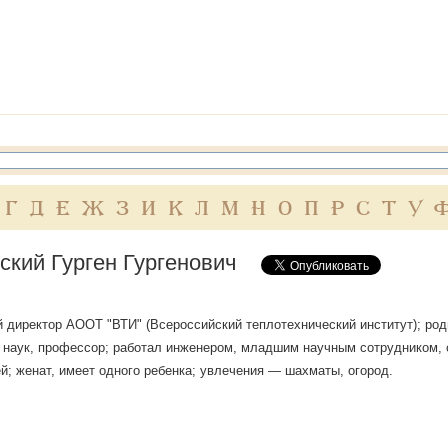
Г
Д
Е
Ж
З
И
К
Л
М
Н
О
П
Р
С
Т
У
ский Гурген Гургенович
 директор АООТ "ВТИ" (Всероссийский теплотехнический институт); роди
 наук, профессор; работал инженером, младшим научным сотрудником
й; женат, имеет одного ребенка; увлечения — шахматы, огород.