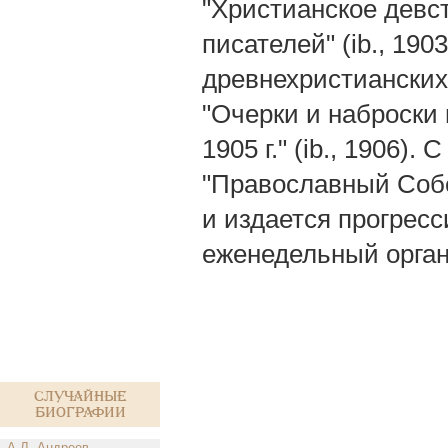
"Христианское девс
писателей" (ib., 190
древнехристианских 
"Очерки и наброски
1905 г." (ib., 1906).
"Православный Собес
и издается прогрес
еженедельный орган
Случайные
биографии
А.Л. Андреев