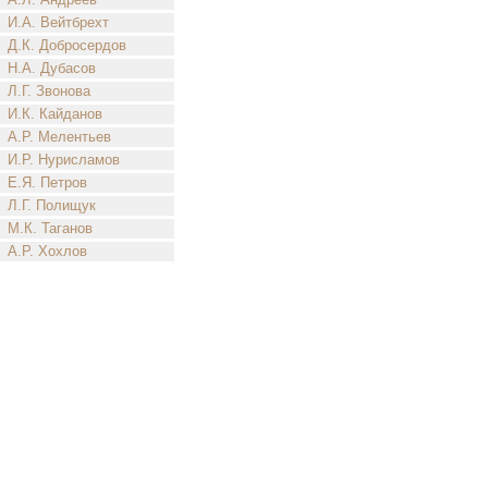
И.А. Вейтбрехт
Д.К. Добросердов
Н.А. Дубасов
Л.Г. Звонова
И.К. Кайданов
А.Р. Мелентьев
И.Р. Нурисламов
Е.Я. Петров
Л.Г. Полищук
М.К. Таганов
А.Р. Хохлов