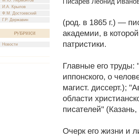
Писарев Леонид Ивано
М.Ю. Лермонтов
И.А. Крылов
Ф.М. Достоевский
Г.Р. Державин
(род. в 1865 г.) — 
академии, в которо
Рубрики
патристики.
Новости
Главные его труды: 
иппонского, о челове
магист. диссерт.); "
области христианско
писателей" (Казань,
Очерк его жизни и ли