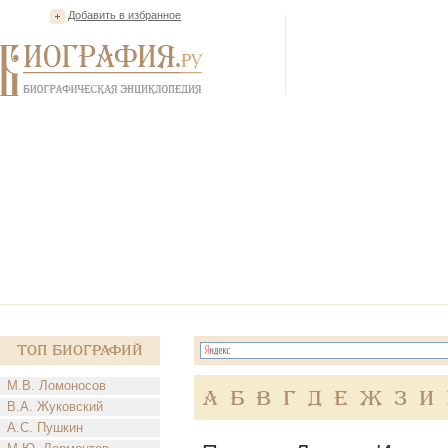
Добавить в избранное
Топ Биографий
М.В. Ломоносов
А
Б
В
Г
Д
Е
Ж
З
И
В.А. Жуковский
А.С. Пушкин