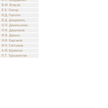
В.М. Власов
Е.К. Гинтер
И.Д. Горголи
В.Д. Дандевиль
О.Л. Данильченко
П.Ф. Дворников
Ф.В. Девель
Н.И. Карсаков
И.Н. Салтыков
А.Я. Шумилин
П.Т. Траханиотов