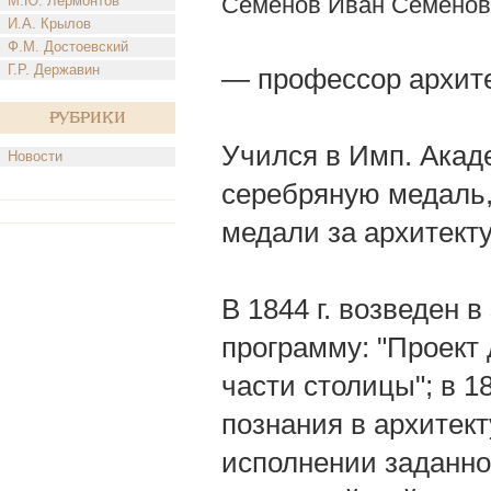
Семенов Иван Семенов
М.Ю. Лермонтов
И.А. Крылов
Ф.М. Достоевский
Г.Р. Державин
— профессор архит
Рубрики
Учился в Имп. Акаде
Новости
серебряную медаль, 
медали за архитект
В 1844 г. возведен 
программу: "Проект
части столицы"; в 1
познания в архитек
исполнении заданно