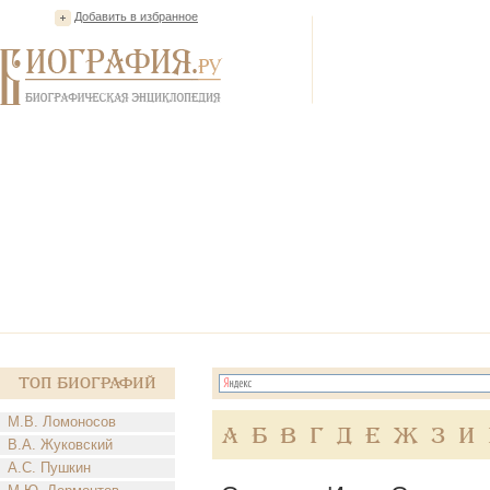
Добавить в избранное
Топ Биографий
М.В. Ломоносов
А
Б
В
Г
Д
Е
Ж
З
И
В.А. Жуковский
А.С. Пушкин