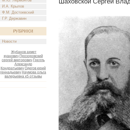
Шаховской Сергей Вла
М.Ю. Лермонтов
И.А. Крылов
Ф.М. Достоевский
Г.Р. Державин
Рубрики
Новости
Жубанов ахмет
куанович
Прозоровский
сергей викторович
Грелль
Александр
Кондратьевич
Одегов юрий
геннадьевич
Наумова ольга
валерьевна х5 отзывы