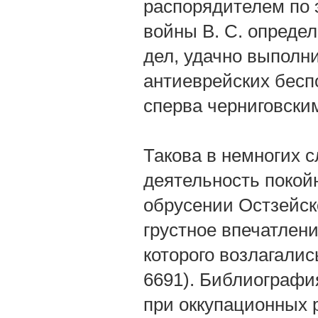
распорядителем по 
войны В. С. опреде
дел, удачно выполн
антиеврейских бесп
сперва черниговски
Такова в немногих 
деятельность покой
обрусении Остзейско
грустное впечатлени
которого возлагали
6691). Библиография
при оккупационных р