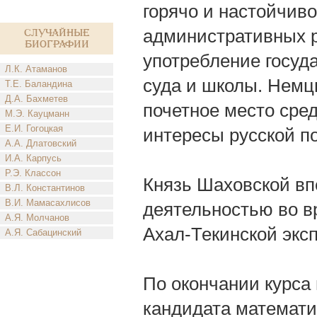
горячо и настойчиво
административных 
Случайные
биографии
употребление госуда
Л.К. Атаманов
суда и школы. Немц
Т.Е. Баландина
Д.А. Бахметев
почетное место сре
М.Э. Кауцманн
Е.И. Гогоцкая
интересы русской п
А.А. Длатовский
И.А. Карпусь
Р.Э. Классон
Князь Шаховской вп
В.Л. Константинов
В.И. Мамасахлисов
деятельностью во в
А.Я. Молчанов
Ахал-Текинской экс
А.Я. Сабацинский
По окончании курса
кандидата математич