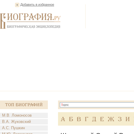
Добавить в избранное
Топ Биографий
М.В. Ломоносов
А
Б
В
Г
Д
Е
Ж
З
И
В.А. Жуковский
А.С. Пушкин