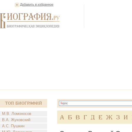
Добавить в избранное
Топ Биографий
М.В. Ломоносов
А
Б
В
Г
Д
Е
Ж
З
И
В.А. Жуковский
А.С. Пушкин