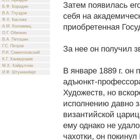
Затем появилась ег
Б.Ф. Бородин
В.А. Глуздов
себя на академичес
Ф.Х. Кислинг
приобретенная Госу
А.М. Коломиец
О.Г. Обичкин
В.А. Петошин
Г.С. Петров
За нее он получил з
Р.И. Сементковский
К.Г. Ханмурзаев
М.Х. Хайруллин
В январе 1889 г. он
И.Ф. Штункенберг
адъюнкт-профессор
Художеств, но вскор
исполнению давно з
византийской царицы
ему однако не удалос
чахотки, он покинул