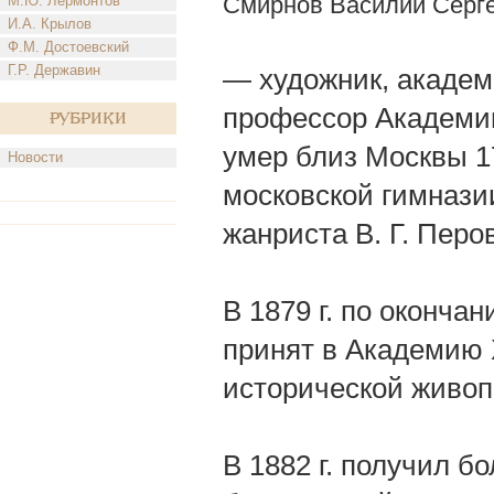
Смирнов Василий Серг
М.Ю. Лермонтов
И.А. Крылов
Ф.М. Достоевский
Г.Р. Державин
— художник, академ
профессор Академии 
Рубрики
умер близ Москвы 17
Новости
московской гимназии
жанриста В. Г. Пер
В 1879 г. по оконча
принят в Академию 
исторической живоп
В 1882 г. получил б