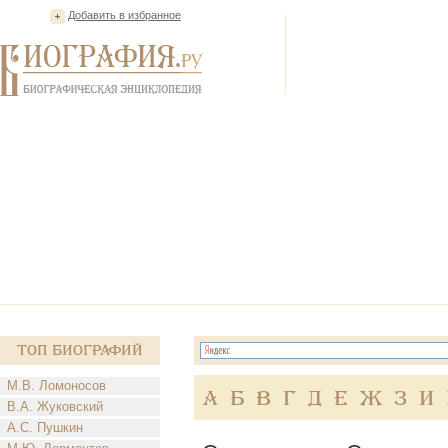
Добавить в избранное
Топ Биографий
М.В. Ломоносов
А
Б
В
Г
Д
Е
Ж
З
И
В.А. Жуковский
А.С. Пушкин