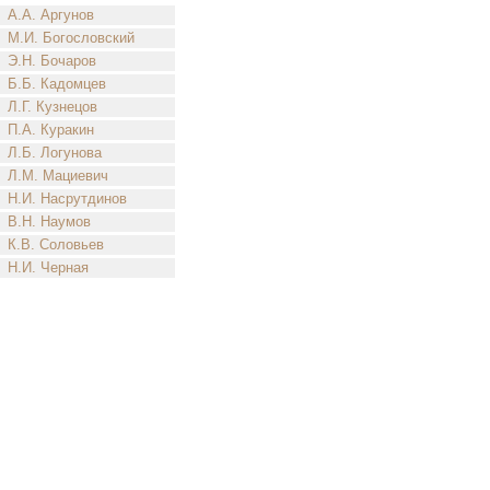
А.А. Аргунов
М.И. Богословский
Э.Н. Бочаров
Б.Б. Кадомцев
Л.Г. Кузнецов
П.А. Куракин
Л.Б. Логунова
Л.М. Мациевич
Н.И. Насрутдинов
В.Н. Наумов
К.В. Соловьев
Н.И. Черная