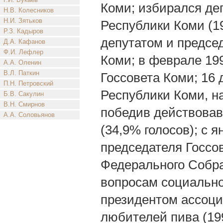
Коми; избирался де
Н.В. Колесников
Н.И. Зятьков
Республики Коми (1
Р.З. Кадыров
депутатом и предсе
Д.А. Кафанов
Ф.И. Лефлер
Коми; в феврале 199
А.А. Оленин
В.Л. Паткин
Госсовета Коми; 16 
П.Н. Петровский
Республики Коми, н
Б.В. Сакулин
В.Н. Смирнов
победив действовав
А.А. Соловьянов
(34,9% голосов); с я
председателя Госсо
Федерального Собра
вопросам социальной
президентом ассоци
любителей пива (19