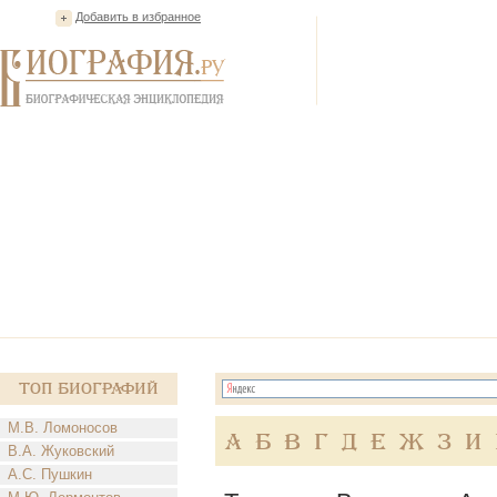
Добавить в избранное
Топ Биографий
М.В. Ломоносов
А
Б
В
Г
Д
Е
Ж
З
И
В.А. Жуковский
А.С. Пушкин