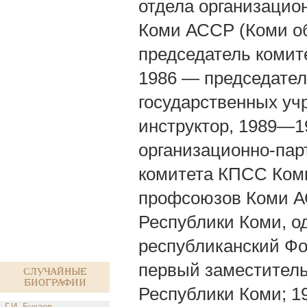
отдела организацио
Коми АССР (Коми о
председатель комит
1986 — председател
государственных у
инструктор, 1989—1
организационно-пар
комитета КПСС Коми
профсоюзов Коми А
Республики Коми, од
республиканский Фо
первый заместител
Случайные
биографии
Республики Коми; 
Г.И. Букаев