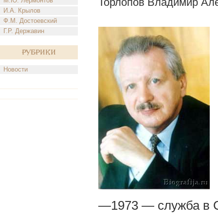
Торлопов Владимир Ал
М.Ю. Лермонтов
И.А. Крылов
Ф.М. Достоевский
Г.Р. Державин
Рубрики
Новости
—1973 — служба в 