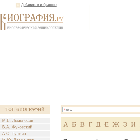
Добавить в избранное
Топ Биографий
М.В. Ломоносов
А
Б
В
Г
Д
Е
Ж
З
И
В.А. Жуковский
А.С. Пушкин