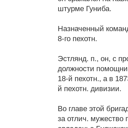
штурме Гуниба.
Назначенный команди
8-го пехотн.
Эстлянд. п., он, с 
должности помощник
18-й пехотн., а в 18
й пехотн. дивизии.
Во главе этой брига
за отлич. мужество 