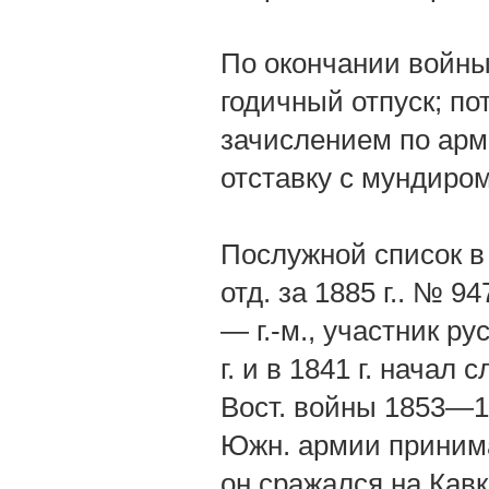
По окончании войны
годичный отпуск; по
зачислением по арме
отставку с мундиром
Послужной список в 
отд. за 1885 г.. № 
— г.-м., участник ру
г. и в 1841 г. начал
Вост. войны 1853—18
Южн. армии принимал
он сражался на Кавк