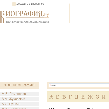
Добавить в избранное
Топ Биографий
М.В. Ломоносов
А
Б
В
Г
Д
Е
Ж
З
И
В.А. Жуковский
А.С. Пушкин