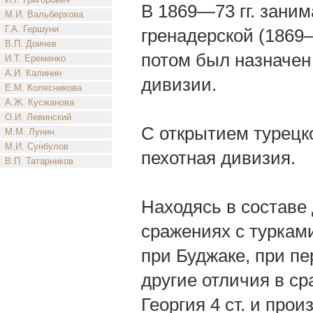
В 1869—73 гг. зани
М.И. Вальберхова
Г.А. Гершуни
гренадерской (1869—
В.П. Доичев
потом был назначен
И.Т. Еременко
А.И. Калинин
дивизии.
Е.М. Колесникова
А.Ж. Кусжанова
О.И. Левинский
С открытием турецк
М.М. Лунин
М.И. Сунбулов
пехотная дивизия.
В.П. Татарников
Находясь в составе
сражениях с туркам
при Буджаке, при пе
другие отличия в ср
Георгия 4 ст. и про