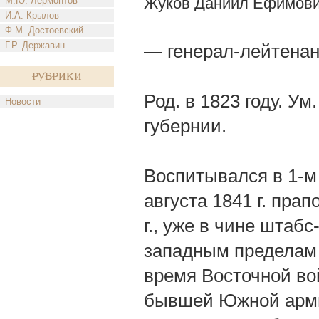
Жуков Даниил Ефимов
М.Ю. Лермонтов
И.А. Крылов
Ф.М. Достоевский
Г.Р. Державин
— генерал-лейтенан
Рубрики
Род. в 1823 году. Ум
Новости
губернии.
Воспитывался в 1-м 
августа 1841 г. пра
г., уже в чине штабс
западным пределам 
время Восточной вой
бывшей Южной армии