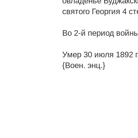
овладенье Буджакс
святого Георгия 4 ст
Во 2-й период войн
Умер 30 июля 1892 г
{Воен. энц.}