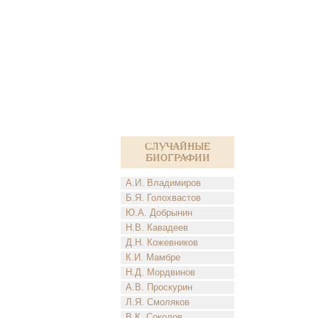
Случайные
биографии
А.И. Владимиров
Б.Я. Голохвастов
Ю.А. Добрынин
Н.В. Кавадеев
Д.Н. Кожевников
К.И. Мамбре
Н.Д. Мордвинов
А.В. Проскурин
Л.Я. Смоляков
В.К. Соколов