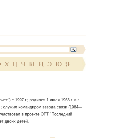
Ф
Х
Ц
Ч
Ш
Щ
Э
Ю
Я
) с 1997 г.; родился 1 июля 1963 г. в г.
.; служил командиром взвода связи (1984—
участвовал в проекте ОРТ "Последний
ет двоих детей.