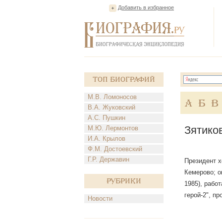
Добавить в избранное
Топ Биографий
М.В. Ломоносов
А
Б
В
В.А. Жуковский
А.С. Пушкин
Зятико
М.Ю. Лермонтов
И.А. Крылов
Ф.М. Достоевский
Г.Р. Державин
Президент х
Кемерово; о
Рубрики
1985), рабо
герой-2", п
Новости