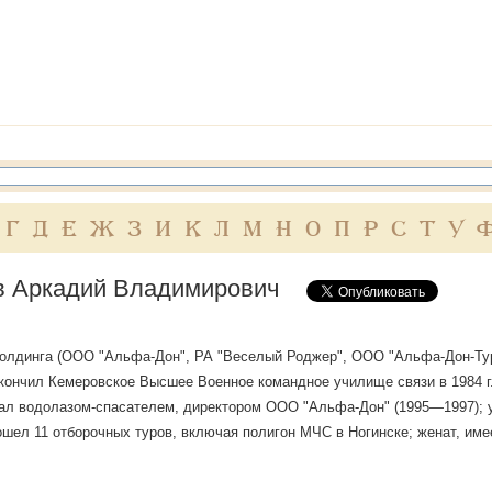
Г
Д
Е
Ж
З
И
К
Л
М
Н
О
П
Р
С
Т
У
в Аркадий Владимирович
олдинга (ООО "Альфа-Дон", РА "Веселый Роджер", ООО "Альфа-Дон-Турист"
кончил Кемеровское Высшее Военное командное училище связи в 1984 г
тал водолазом-спасателем, директором ООО "Альфа-Дон" (1995—1997); 
рошел 11 отборочных туров, включая полигон МЧС в Ногинске; женат, име