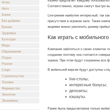
Казино предлагает каждому пользовател
Hi-tec
Соответственно, игроки смогут быстро в
Авто
Банки
Live-режим наиболее интересный, так к
Без рубрики
присутствия в игровом зале. Также ком
акциями можно увеличить размер прибыл
Бизнес
Здоровье
Как играть с мобильного 
Культура
Мода
Компания заботиться о своих клиентах 
Образование
созданию поэтому она считается соверш
Отдых
экрана. При этом будут сохранены все ф
Разное
В мобильной версии будут доступны сл
Спорт
Строительство
live-столы;
Техника
интересные бонусы;
Фермерство
депозиты;
Экология
кэшауты.
Экономика
Ранее была предусмотрена только мобил