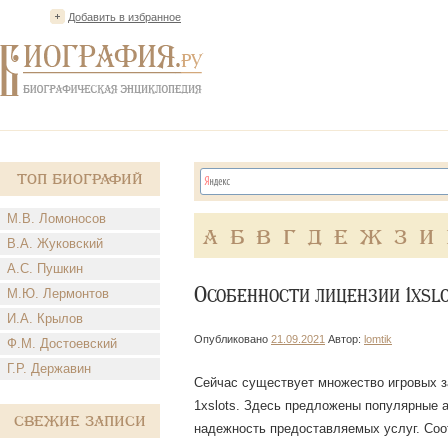
Перейти
Добавить в избранное
к
содержимому
Топ Биографий
М.В. Ломоносов
А
Б
В
Г
Д
Е
Ж
З
И
В.А. Жуковский
А.С. Пушкин
Особенности лицензии 1xsl
М.Ю. Лермонтов
И.А. Крылов
Опубликовано
21.09.2021
Автор:
lomtik
Ф.М. Достоевский
Г.Р. Державин
Сейчас существует множество игровых з
1xslots. Здесь предложены популярные 
Свежие записи
надежность предоставляемых услуг. Соо