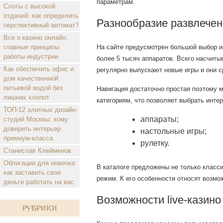
параметрам.
Слоты с высокой
отдачей: как определить
Разнообразие развлечен
перспективный автомат?
Все о казино онлайн:
главные принципы
На сайте предусмотрен большой выбор и
работы индустрии
более 5 тысяч аппаратов. Всего насчиты
Как обеспечить офис и
регулярно выпускают новые игры и они с
дом качественной
питьевой водой без
Навигация достаточно простая поэтому 
лишних хлопот
категориям, что позволяет выбрать инт
ТОП-12 элитных дизайн-
аппараты;
студий Москвы: кому
доверить интерьер
настольные игры;
премиум-класса
рулетку.
Станислав Клейменов
Облигации для новичка:
В каталоге предложены не только класс
как заставить свои
режим. К его особенности относят возм
деньги работать на вас
Возможности live-казино
Рубрики