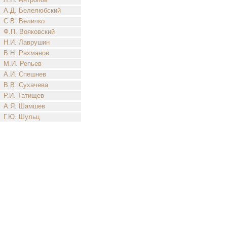
А.Д. Белелюбский
С.В. Величко
Ф.П. Вояковский
Н.И. Лаврушин
В.Н. Рахманов
М.И. Репьев
А.И. Спешнев
В.В. Сухачева
Р.И. Татищев
А.Я. Шамшев
Г.Ю. Шульц