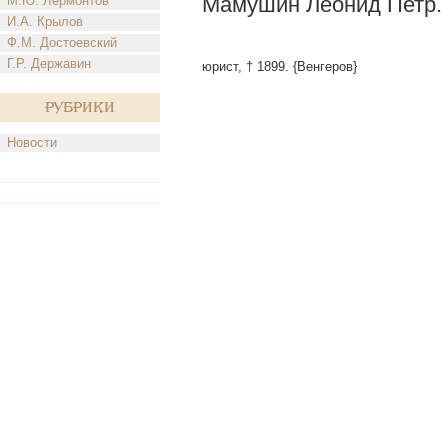
Мамушин Леонид Петр.
М.Ю. Лермонтов
И.А. Крылов
Ф.М. Достоевский
Г.Р. Державин
юрист, † 1899. {Венгеров}
Рубрики
Новости