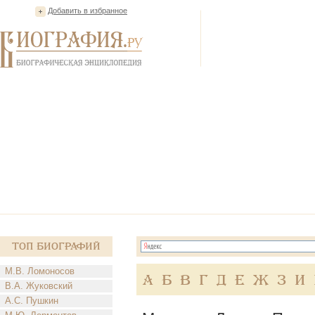
Добавить в избранное
Топ Биографий
М.В. Ломоносов
А
Б
В
Г
Д
Е
Ж
З
И
В.А. Жуковский
А.С. Пушкин